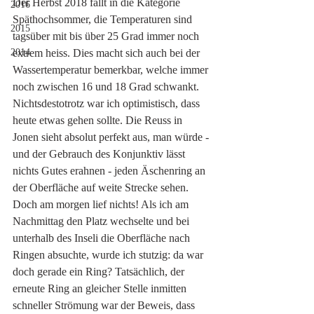
Der Herbst 2018 fällt in die Kategorie 
2016
Späthochsommer, die Temperaturen sind 
2015
tagsüber mit bis über 25 Grad immer noch 
extrem heiss. Dies macht sich auch bei der 
2014
Wassertemperatur bemerkbar, welche immer 
noch zwischen 16 und 18 Grad schwankt. 
Nichtsdestotrotz war ich optimistisch, dass 
heute etwas gehen sollte. Die Reuss in 
Jonen sieht absolut perfekt aus, man würde - 
und der Gebrauch des Konjunktiv lässt 
nichts Gutes erahnen - jeden Äschenring an 
der Oberfläche auf weite Strecke sehen. 
Doch am morgen lief nichts! Als ich am 
Nachmittag den Platz wechselte und bei 
unterhalb des Inseli die Oberfläche nach 
Ringen absuchte, wurde ich stutzig: da war 
doch gerade ein Ring? Tatsächlich, der 
erneute Ring an gleicher Stelle inmitten 
schneller Strömung war der Beweis, dass 