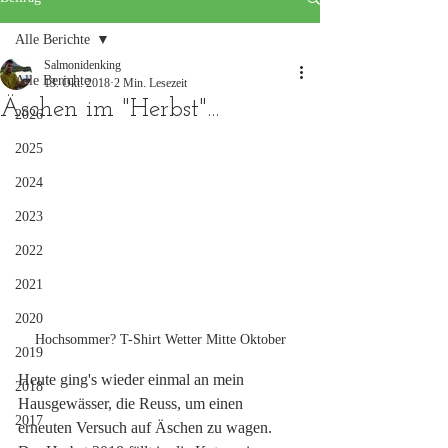
Alle Berichte
Salmonidenking
Alle Berichte
13. Okt. 2018
2 Min. Lesezeit
Äschen im "Herbst"...
2026
2025
2024
2023
2022
2021
2020
Hochsommer? T-Shirt Wetter Mitte Oktober
2019
Heute ging's wieder einmal an mein 
2018
Hausgewässer, die Reuss, um einen 
2017
erneuten Versuch auf Äschen zu wagen. 