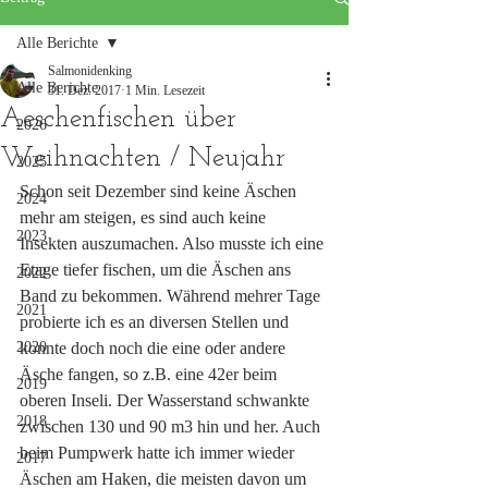
Alle Berichte
Salmonidenking
Alle Berichte
31. Dez. 2017
1 Min. Lesezeit
Aeschenfischen über
2026
Weihnachten / Neujahr
2025
Schon seit Dezember sind keine Äschen 
2024
mehr am steigen, es sind auch keine 
2023
Insekten auszumachen. Also musste ich eine 
Etage tiefer fischen, um die Äschen ans 
2022
Band zu bekommen. Während mehrer Tage 
2021
probierte ich es an diversen Stellen und 
2020
konnte doch noch die eine oder andere 
Äsche fangen, so z.B. eine 42er beim 
2019
oberen Inseli. Der Wasserstand schwankte 
2018
zwischen 130 und 90 m3 hin und her. Auch 
beim Pumpwerk hatte ich immer wieder 
2017
Äschen am Haken, die meisten davon um 