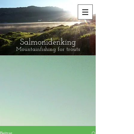
Salmonidenking
Mountainfishing for trouts
Beitrag