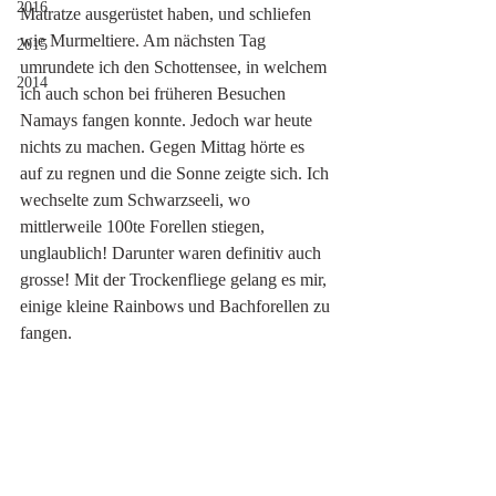
2016
Matratze ausgerüstet haben, und schliefen 
wie Murmeltiere. Am nächsten Tag 
2015
umrundete ich den Schottensee, in welchem 
2014
ich auch schon bei früheren Besuchen 
Namays fangen konnte. Jedoch war heute 
nichts zu machen. Gegen Mittag hörte es 
auf zu regnen und die Sonne zeigte sich. Ich 
wechselte zum Schwarzseeli, wo 
mittlerweile 100te Forellen stiegen, 
unglaublich! Darunter waren definitiv auch 
grosse! Mit der Trockenfliege gelang es mir, 
einige kleine Rainbows und Bachforellen zu 
fangen. 