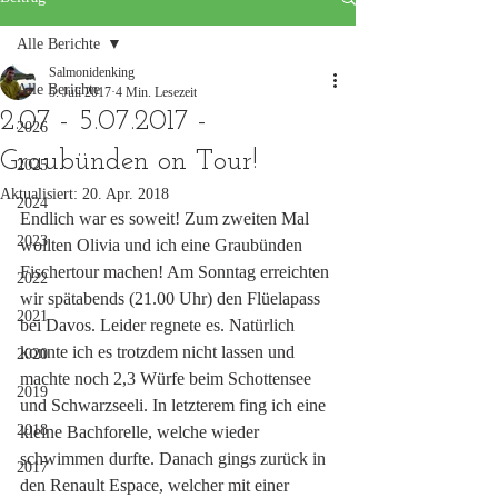
Alle Berichte
Salmonidenking
Alle Berichte
5. Juli 2017
4 Min. Lesezeit
2.07 - 5.07.2017 -
2026
Graubünden on Tour!
2025
Aktualisiert:
20. Apr. 2018
2024
Endlich war es soweit! Zum zweiten Mal 
2023
wollten Olivia und ich eine Graubünden 
Fischertour machen! Am Sonntag erreichten 
2022
wir spätabends (21.00 Uhr) den Flüelapass 
2021
bei Davos. Leider regnete es. Natürlich 
konnte ich es trotzdem nicht lassen und 
2020
machte noch 2,3 Würfe beim Schottensee 
2019
und Schwarzseeli. In letzterem fing ich eine 
2018
kleine Bachforelle, welche wieder 
schwimmen durfte. Danach gings zurück in 
2017
den Renault Espace, welcher mit einer 