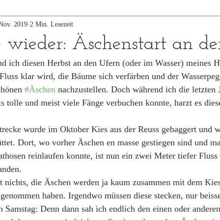
Nov. 2019
2 Min. Lesezeit
e wieder: Äschenstart an de
nd ich diesen Herbst an den Ufern (oder im Wasser) meines H
Fluss klar wird, die Bäume sich verfärben und der Wasserpegel
chönen 
#Äschen
 nachzustellen. Doch während ich die letzten 
ts tolle und meist viele Fänge verbuchen konnte, harzt es diese
trecke wurde im Oktober Kies aus der Reuss gebaggert und w
ttet. Dort, wo vorher Äschen en masse gestiegen sind und ma
thosen reinlaufen konnte, ist nun ein zwei Meter tiefer Fluss 
anden. 
gt nichts, die Äschen werden ja kaum zusammen mit dem Kie
 genommen haben. Irgendwo müssen diese stecken, nur beisse
ten Samstag: Denn dann sah ich endlich den einen oder anderen