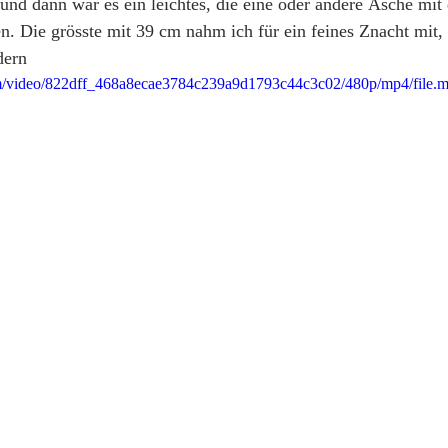
 und dann war es ein leichtes, die eine oder andere Äsche mit 
n. Die grösste mit 39 cm nahm ich für ein feines Znacht mit, d
dern
.com/video/822dff_468a8ecae3784c239a9d1793c44c3c02/480p/mp4/file.