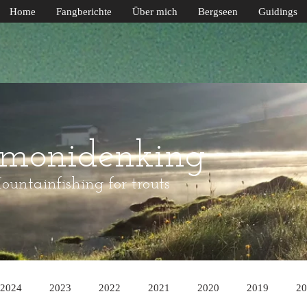
Home
Fangberichte
Über mich
Bergseen
Guidings
lmonidenking
untainfishing for trouts
2024
2023
2022
2021
2020
2019
20