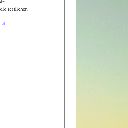
der 
ie restlichen 
mp4