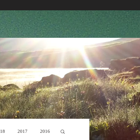
18
2017
2016