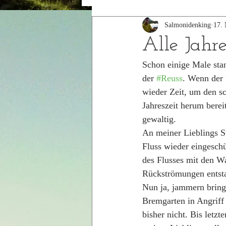
Salmonidenking
17. 
2015
2014
Alle Jahr
Schon einige Male sta
der 
#Reuss
. Wenn der 
wieder Zeit, um den s
Jahreszeit herum berei
gewaltig. 
An meiner Lieblings S
Fluss wieder eingeschü
des Flusses mit den Wa
Rückströmungen entst
Nun ja, jammern brin
Bremgarten in Angriff
bisher nicht. Bis letz