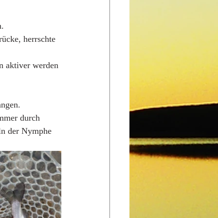
. 
ücke, herrschte 
n aktiver werden 
angen. 
ommer durch 
eln der Nymphe 