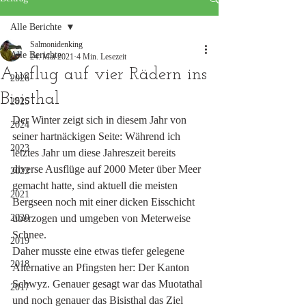
Alle Berichte
Salmonidenking
Alle Berichte
24. Mai 2021
4 Min. Lesezeit
Ausflug auf vier Rädern ins
2026
Bisisthal
2025
Der Winter zeigt sich in diesem Jahr von 
2024
seiner hartnäckigen Seite: Während ich 
2023
letztes Jahr um diese Jahreszeit bereits 
diverse Ausflüge auf 2000 Meter über Meer 
2022
gemacht hatte, sind aktuell die meisten 
2021
Bergseen noch mit einer dicken Eisschicht 
2020
überzogen und umgeben von Meterweise 
Schnee. 
2019
Daher musste eine etwas tiefer gelegene 
2018
Alternative an Pfingsten her: Der Kanton 
Schwyz. Genauer gesagt war das Muotathal 
2017
und noch genauer das Bisisthal das Ziel 