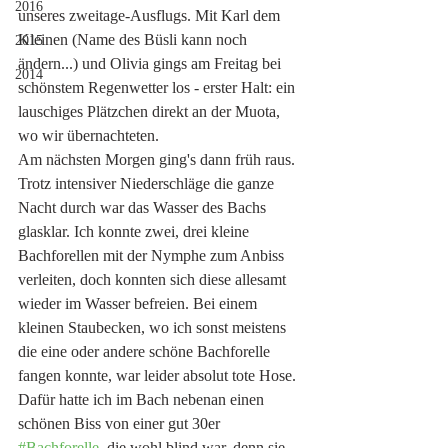
2016
unseres zweitage-Ausflugs. Mit Karl dem 
Kleinen (Name des Büsli kann noch 
2015
ändern...) und Olivia gings am Freitag bei 
2014
schönstem Regenwetter los - erster Halt: ein 
lauschiges Plätzchen direkt an der Muota, 
wo wir übernachteten. 
Am nächsten Morgen ging's dann früh raus. 
Trotz intensiver Niederschläge die ganze 
Nacht durch war das Wasser des Bachs 
glasklar. Ich konnte zwei, drei kleine 
Bachforellen mit der Nymphe zum Anbiss 
verleiten, doch konnten sich diese allesamt 
wieder im Wasser befreien. Bei einem 
kleinen Staubecken, wo ich sonst meistens 
die eine oder andere schöne Bachforelle 
fangen konnte, war leider absolut tote Hose. 
Dafür hatte ich im Bach nebenan einen 
schönen Biss von einer gut 30er 
#Bachforelle
, die wohl blind war, denn sie 