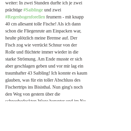
weiter: In zwei Stunden durfte ich je zwei 
prächtige 
#Saiblinge
 und zwei 
#Regenbogenforellen
 feumern - mit knapp 
40 cm allesamt tolle Fische! Als ich dann 
schon die Fliegenrute am Einpacken war, 
heulte plötzlich meine Bremse auf. Der 
Fisch zog wie verrückt Schnur von der 
Rolle und flüchtete immer wieder in die 
starke Strömung. Am Ende musste er sich 
aber geschlagen geben und vor mir lag ein 
traumhafter 43 Saibling! Ich konnte es kaum 
glauben, was für ein toller Abschluss des 
Fischertrips ins Bisisthal. Nun ging's noch 
den Weg von gestern über die 
schneebedeckten Wege herunter und im Nu 
waren wir wieder beim Büsli, packten 
unsere sieben Sachen und machten uns 
zufrieden und mit rotem Zinken auf den 
Rückweg.  