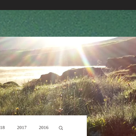
18
2017
2016