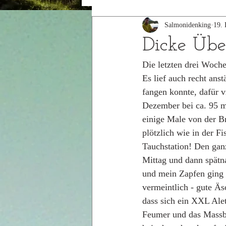
Salmonidenking
19. 
2015
2014
Dicke Übe
Die letzten drei Woch
Es lief auch recht ans
fangen konnte, dafür v
Dezember bei ca. 95 m
einige Male von der Br
plötzlich wie in der F
Tauchstation! Den gan
Mittag und dann spätna
und mein Zapfen ging w
vermeintlich - gute Äs
dass sich ein XXL Alet
Feumer und das Massban