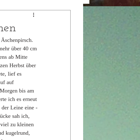
hen
 Äschenpirsch. 
 mehr über 40 cm 
ens ab Mitte 
zen Herbst über 
e, lief es 
uf auf 
 Morgen bis am 
te ich es erneut 
der Leine eine - 
ücke sah ich, 
viel zu kleinen 
nd kugelrund, 