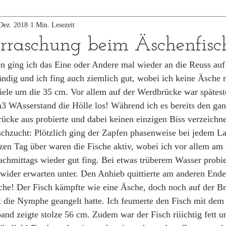
Dez. 2018
1 Min. Lesezeit
rraschung beim Äschenfisc
en ging ich das Eine oder Andere mal wieder an die Reuss auf
tändig und ich fing auch ziemlich gut, wobei ich keine Äsche
iele um die 35 cm. Vor allem auf der Werdbrücke war spätest
3 WAsserstand die Hölle los! Während ich es bereits den gan
ücke aus probierte und dabei keinen einzigen Biss verzeichnet
ischzucht: Plötzlich ging der Zapfen phasenweise bei jedem La
zen Tag über waren die Fische aktiv, wobei ich vor allem am
chmittags wieder gut fing. Bei etwas trüberem Wasser probier
ider erwarten unter. Den Anhieb quittierte am anderen Ende 
che! Der Fisch kämpfte wie eine Äsche, doch noch auf der Br
 die Nymphe geangelt hatte. Ich feumerte den Fisch mit dem 
d zeigte stolze 56 cm. Zudem war der Fisch riiichtig fett u