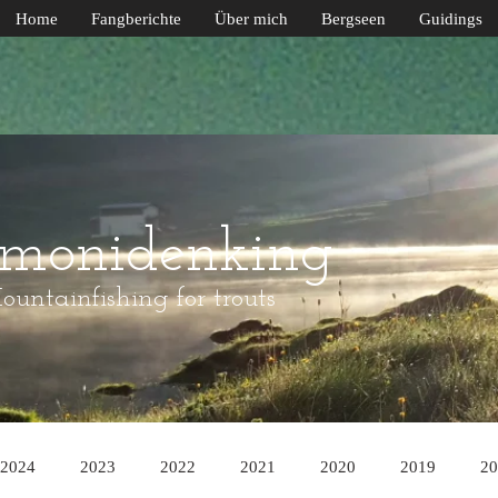
Home
Fangberichte
Über mich
Bergseen
Guidings
lmonidenking
untainfishing for trouts
2024
2023
2022
2021
2020
2019
20