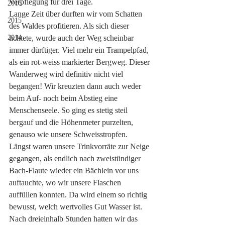
Verpflegung für drei Tage. 
2016
Lange Zeit über durften wir vom Schatten 
2015
des Waldes profitieren. Als sich dieser 
2014
lichtete, wurde auch der Weg scheinbar 
immer dürftiger. Viel mehr ein Trampelpfad, 
als ein rot-weiss markierter Bergweg. Dieser 
Wanderweg wird definitiv nicht viel 
begangen! Wir kreuzten dann auch weder 
beim Auf- noch beim Abstieg eine 
Menschenseele. So ging es stetig steil 
bergauf und die Höhenmeter purzelten, 
genauso wie unsere Schweisstropfen. 
Längst waren unsere Trinkvorräte zur Neige 
gegangen, als endlich nach zweistündiger 
Bach-Flaute wieder ein Bächlein vor uns 
auftauchte, wo wir unsere Flaschen 
auffüllen konnten. Da wird einem so richtig 
bewusst, welch wertvolles Gut Wasser ist. 
Nach dreieinhalb Stunden hatten wir das 