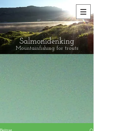
Salmonidenking
Mountainfishing for trouts
Beitrag