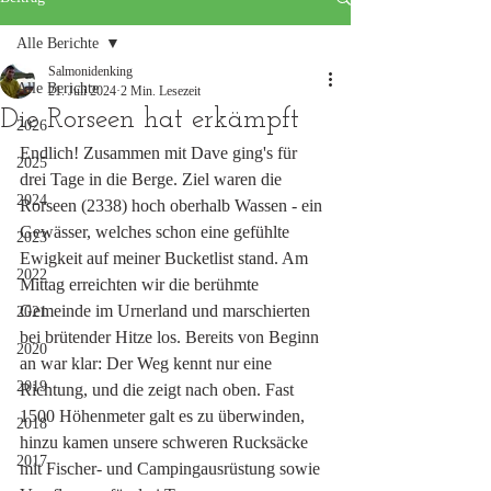
Alle Berichte
Salmonidenking
Alle Berichte
21. Juli 2024
2 Min. Lesezeit
Die Rorseen hat erkämpft
2026
Endlich! Zusammen mit Dave ging's für 
2025
drei Tage in die Berge. Ziel waren die 
2024
Rorseen (2338) hoch oberhalb Wassen - ein 
Gewässer, welches schon eine gefühlte 
2023
Ewigkeit auf meiner Bucketlist stand. Am 
2022
Mittag erreichten wir die berühmte 
Gemeinde im Urnerland und marschierten 
2021
bei brütender Hitze los. Bereits von Beginn 
2020
an war klar: Der Weg kennt nur eine 
2019
Richtung, und die zeigt nach oben. Fast 
1500 Höhenmeter galt es zu überwinden, 
2018
hinzu kamen unsere schweren Rucksäcke 
2017
mit Fischer- und Campingausrüstung sowie 