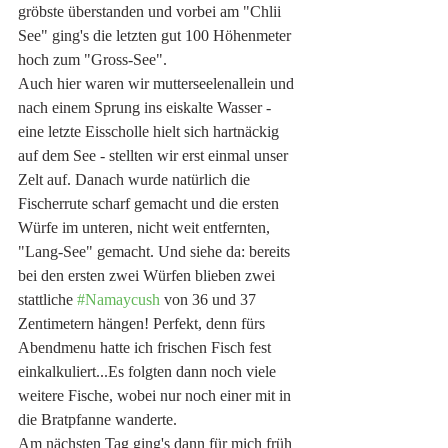
gröbste überstanden und vorbei am "Chlii 
See" ging's die letzten gut 100 Höhenmeter 
hoch zum "Gross-See". 
Auch hier waren wir mutterseelenallein und 
nach einem Sprung ins eiskalte Wasser - 
eine letzte Eisscholle hielt sich hartnäckig 
auf dem See - stellten wir erst einmal unser 
Zelt auf. Danach wurde natürlich die 
Fischerrute scharf gemacht und die ersten 
Würfe im unteren, nicht weit entfernten, 
"Lang-See" gemacht. Und siehe da: bereits 
bei den ersten zwei Würfen blieben zwei 
stattliche 
#Namaycush
 von 36 und 37 
Zentimetern hängen! Perfekt, denn fürs 
Abendmenu hatte ich frischen Fisch fest 
einkalkuliert...Es folgten dann noch viele 
weitere Fische, wobei nur noch einer mit in 
die Bratpfanne wanderte. 
Am nächsten Tag ging's dann für mich früh 