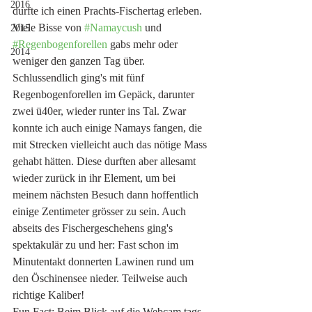
2016
durfte ich einen Prachts-Fischertag erleben. 
Viele Bisse von 
#Namaycush
 und 
2015
#Regenbogenforellen
 gabs mehr oder 
2014
weniger den ganzen Tag über. 
Schlussendlich ging's mit fünf 
Regenbogenforellen im Gepäck, darunter 
zwei ü40er, wieder runter ins Tal. Zwar 
konnte ich auch einige Namays fangen, die 
mit Strecken vielleicht auch das nötige Mass 
gehabt hätten. Diese durften aber allesamt 
wieder zurück in ihr Element, um bei 
meinem nächsten Besuch dann hoffentlich 
einige Zentimeter grösser zu sein. Auch 
abseits des Fischergeschehens ging's 
spektakulär zu und her: Fast schon im 
Minutentakt donnerten Lawinen rund um 
den Öschinensee nieder. Teilweise auch 
richtige Kaliber! 
Fun Fact: Beim Blick auf die Webcam tags 