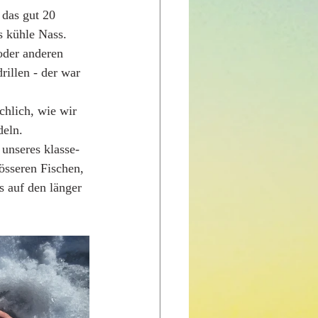
das gut 20 
s kühle Nass. 
oder anderen 
rillen - der war 
chlich, wie wir 
deln. 
unseres klasse-
össeren Fischen, 
s auf den länger 