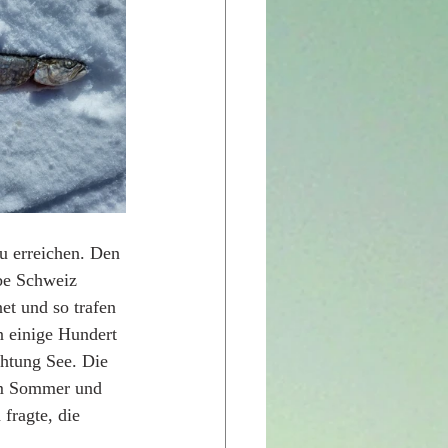
u erreichen. Den 
lbe Schweiz 
et und so trafen 
n einige Hundert 
htung See. Die 
 im Sommer und 
fragte, die 