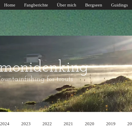
Home
Fangberichte
Über mich
Bergseen
Guidings
lmonidenking
untainfishing for trouts
2024
2023
2022
2021
2020
2019
20