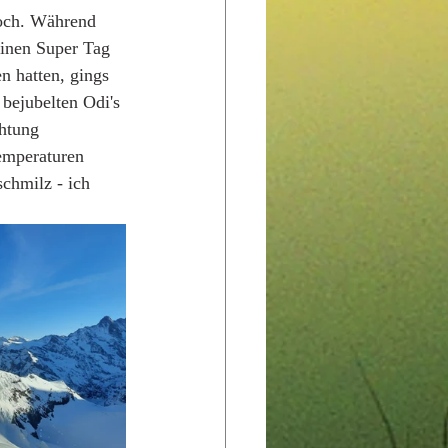
joch. Während 
einen Super Tag 
n hatten, gings 
bejubelten Odi's 
htung 
emperaturen 
chmilz - ich 