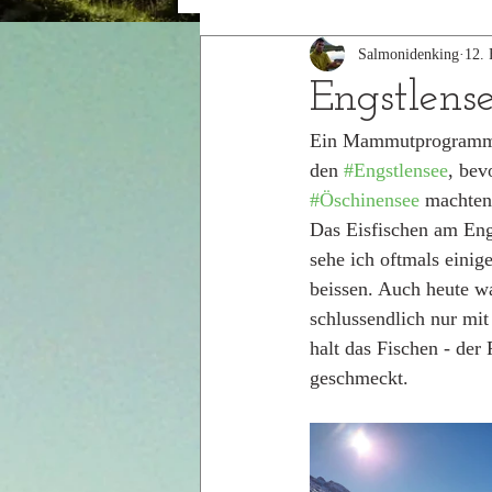
Salmonidenking
12. 
2015
2014
Engstlens
Ein Mammutprogramm wa
den 
#Engstlensee
, bev
#Öschinensee
 machten
Das Eisfischen am Engs
sehe ich oftmals einig
beissen. Auch heute wa
schlussendlich nur mit
halt das Fischen - der
geschmeckt. 