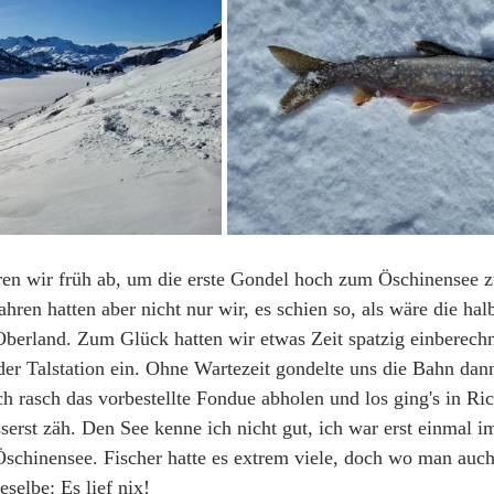
n wir früh ab, um die erste Gondel hoch zum Öschinensee z
ahren hatten aber nicht nur wir, es schien so, als wäre die ha
berland. Zum Glück hatten wir etwas Zeit spatzig einberechn
der Talstation ein. Ohne Wartezeit gondelte uns die Bahn dan
 rasch das vorbestellte Fondue abholen und los ging's in Ric
serst zäh. Den See kenne ich nicht gut, ich war erst einmal
chinensee. Fischer hatte es extrem viele, doch wo man auch 
selbe: Es lief nix! 