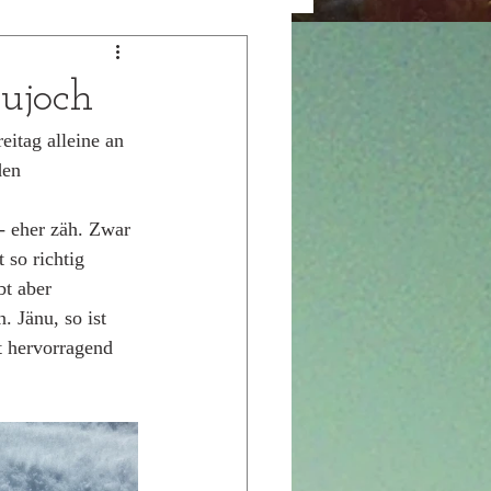
ujoch
tag alleine an 
den 
- eher zäh. Zwar 
 so richtig 
bt aber 
 Jänu, so ist 
t hervorragend 