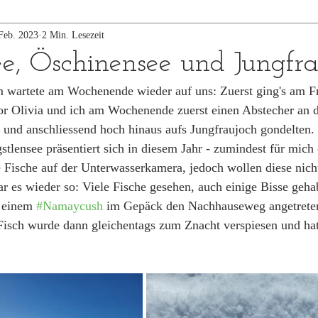
Feb. 2023
2 Min. Lesezeit
ee, Öschinensee und Jungfra
rtete am Wochenende wieder auf uns: Zuerst ging's am Frei
or Olivia und ich am Wochenende zuerst einen Abstecher an 
 und anschliessend hoch hinaus aufs Jungfraujoch gondelten. 
tlensee präsentiert sich in diesem Jahr - zumindest für mich 
e Fische auf der Unterwasserkamera, jedoch wollen diese nicht
r es wieder so: Viele Fische gesehen, auch einige Bisse geha
 einem 
#Namaycush
 im Gepäck den Nachhauseweg angetreten.
 Fisch wurde dann gleichentags zum Znacht verspiesen und ha