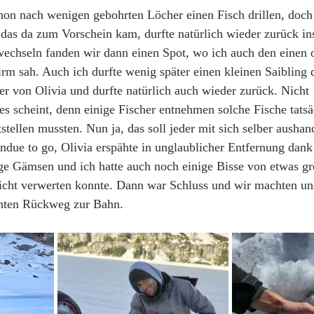
hon nach wenigen gebohrten Löcher einen Fisch drillen, doch 
das da zum Vorschein kam, durfte natürlich wieder zurück in
wechseln fanden wir dann einen Spot, wo ich auch den einen 
rm sah. Auch ich durfte wenig später einen kleinen Saibling d
der von Olivia und durfte natürlich auch wieder zurück. Nicht 
 es scheint, denn einige Fischer entnehmen solche Fische tatsä
stellen mussten. Nun ja, das soll jeder mit sich selber aushan
due to go, Olivia erspähte in unglaublicher Entfernung dank 
ge Gämsen und ich hatte auch noch einige Bisse von etwas gr
nicht verwerten konnte. Dann war Schluss und wir machten un
chten Rückweg zur Bahn.