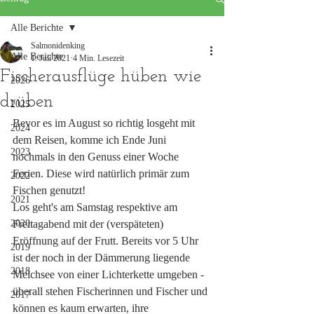
Alle Berichte
Salmonidenking
Alle Berichte
1. Juli 2021
4 Min. Lesezeit
Fischerausflüge hüben wie
2026
drüben
2025
Bevor es im August so richtig losgeht mit 
2024
dem Reisen, komme ich Ende Juni 
2023
nochmals in den Genuss einer Woche 
Ferien. Diese wird natürlich primär zum 
2022
Fischen genutzt!
2021
Los geht's am Samstag respektive am 
2020
Freitagabend mit der (verspäteten) 
Eröffnung auf der Frutt. Bereits vor 5 Uhr 
2019
ist der noch in der Dämmerung liegende 
2018
Melchsee von einer Lichterkette umgeben - 
überall stehen Fischerinnen und Fischer und 
2017
können es kaum erwarten, ihre 