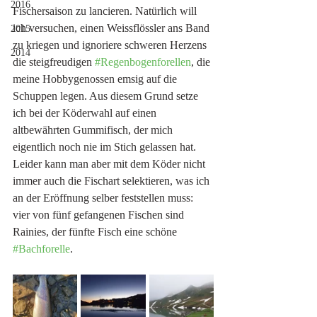
2016
Fischersaison zu lancieren. Natürlich will 
ich versuchen, einen Weissflössler ans Band 
2015
zu kriegen und ignoriere schweren Herzens 
2014
die steigfreudigen 
#Regenbogenforellen
, die 
meine Hobbygenossen emsig auf die 
Schuppen legen. Aus diesem Grund setze 
ich bei der Köderwahl auf einen 
altbewährten Gummifisch, der mich 
eigentlich noch nie im Stich gelassen hat. 
Leider kann man aber mit dem Köder nicht 
immer auch die Fischart selektieren, was ich 
an der Eröffnung selber feststellen muss: 
vier von fünf gefangenen Fischen sind 
Rainies, der fünfte Fisch eine schöne 
#Bachforelle
. 