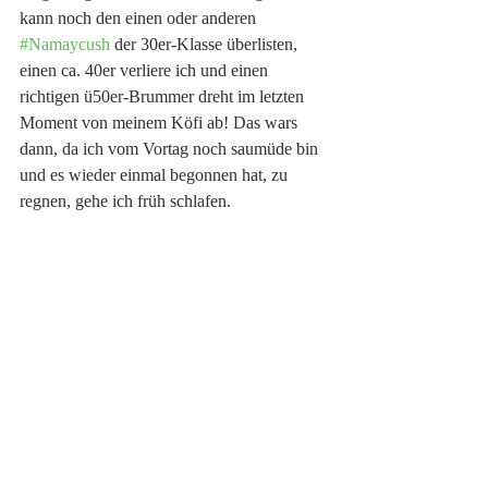
kann noch den einen oder anderen 
#Namaycush
 der 30er-Klasse überlisten, 
einen ca. 40er verliere ich und einen 
richtigen ü50er-Brummer dreht im letzten 
Moment von meinem Köfi ab! Das wars 
dann, da ich vom Vortag noch saumüde bin 
und es wieder einmal begonnen hat, zu 
regnen, gehe ich früh schlafen. 
Ebenfalls früh ist es, als ich am nächsten 
Morgen wieder aufstehe. Um 5 Uhr stehe 
ich - erneut bei leichtem Nieselregen - am 
Wasser. Die Fischerei ist super spannend 
und ich kann im glasklaren und windstillen 
Wasser wieder den einen oder anderen 
(kleineren) Namaycush fangen und auch 
einen ü40er spotten, aber leider erneut nicht 
zum Anbiss verleiten. Nach 8 Uhr kommt 
dann Wind und Regen auf und erschwert 