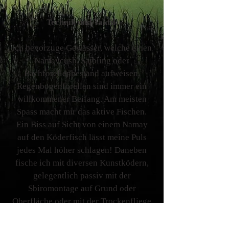
Technik und Taktik
Ich bevorzuge Gewässer, welche einen
Namaycush, Saibling oder
Bachforellenbestand aufweisen.
Regenbogenforellen sind immer ein
willkommener Beifang. Am meisten
Spass macht mir das aktive Fischen.
Ein Biss auf Sicht von einem Namay
auf den Köderfisch lässt meine Puls
jedes Mal höher schlagen! Daneben
fische ich mit diversen Kunstködern,
gelegentlich passiv mit der
Sbiromontage auf Grund oder
Oberfläche oder mit der Trockenfliege
/ Streamer an der Fliegenrute. Im
Winter trifft man mich zudem öfters