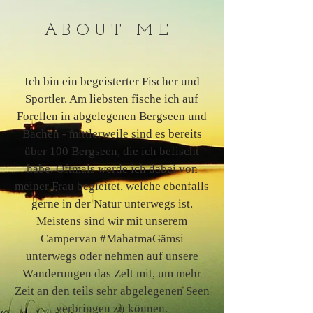
ABOUT ME
Ich bin ein begeisterter Fischer und
Sportler. Am liebsten fische ich auf
Forellen in abgelegenen Bergseen und
Bächen - mittlerweile sind es bereits
über 100 Bergseen, die ich befischt
habe. Oftmals werde ich dabei von
meiner Frau begleitet, welche ebenfalls
gerne in der Natur unterwegs ist.
Meistens sind wir mit unserem
Campervan #MahatmaGämsi
unterwegs oder nehmen auf unsere
Wanderungen das Zelt mit, um mehr
Zeit an den teils sehr abgelegenen Seen
verbringen zu können.