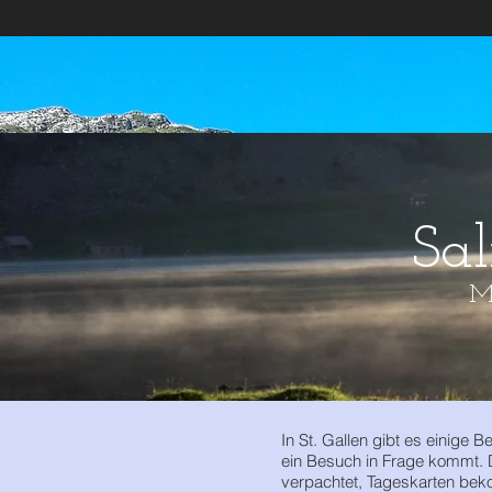
Sa
Mo
In St. Gallen gibt es einige B
ein Besuch in Frage kommt. 
verpachtet, Tageskarten be