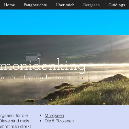
Home
Fangberichte
Über mich
Bergseen
Guidings
lmonidenking
untainfishing for trouts
ergseen, für die
Murgseen
Diese sind meist
Die 5 Pizolseen
kommt man direkt