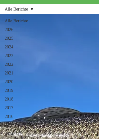
Alle Berichte
Alle Berichte
2026
2025
2024
2023
2022
2021
2020
2019
2018
2017
2016
2015
2014