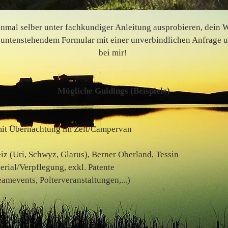
nmal selber unter fachkundiger Anleitung ausprobieren, dein 
untenstehendem Formular mit einer unverbindlichen Anfrage u
bei mir!
Mögliche Guidings (Beispiele)
mit Übernachtung im Zelt/Campervan
z (Uri, Schwyz, Glarus), Berner Oberland, Tessin
erial/Verpflegung, exkl. Patente
amevents, Polterveranstaltungen,...)