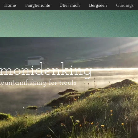
Home
Fangberichte
Über mich
Bergseen
Guidings
lmonidenking
untainfishing for trouts