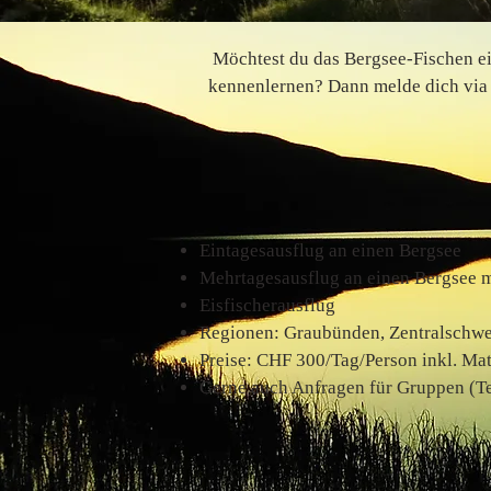
Möchtest du das Bergsee-Fischen ei
kennenlernen? Dann melde dich via 
Eintagesausflug an einen Bergsee
Mehrtagesausflug an einen Bergsee 
Eisfischerausflug
Regionen: Graubünden, Zentralschwei
Preise: CHF 300/Tag/Person inkl. Mat
Gerne auch Anfragen für Gruppen (Te