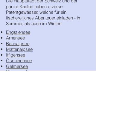
Die Hauptstadt der Schweiz und der
ganze Kanton haben diverse
Patentgewässer, welche für ein
fischereiliches Abenteuer einladen - im
Sommer, als auch im Winter!
Engstlensee
Arnensee
Bachalpsee
Mattenalpsee
Iffigensee
Öschinensee
Gelmersee
Hinterstockesee
Oberstockesee
Follow me