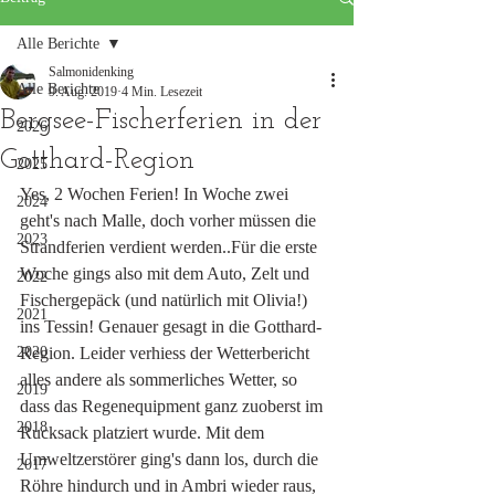
Alle Berichte
Salmonidenking
Alle Berichte
9. Aug. 2019
4 Min. Lesezeit
Bergsee-Fischerferien in der
2026
Gotthard-Region
2025
Yes, 2 Wochen Ferien! In Woche zwei 
2024
geht's nach Malle, doch vorher müssen die 
2023
Strandferien verdient werden..Für die erste 
Woche gings also mit dem Auto, Zelt und 
2022
Fischergepäck (und natürlich mit Olivia!) 
2021
ins Tessin! Genauer gesagt in die Gotthard-
2020
Region. Leider verhiess der Wetterbericht 
alles andere als sommerliches Wetter, so 
2019
dass das Regenequipment ganz zuoberst im 
2018
Rucksack platziert wurde. Mit dem 
Umweltzerstörer ging's dann los, durch die 
2017
Röhre hindurch und in Ambri wieder raus, 