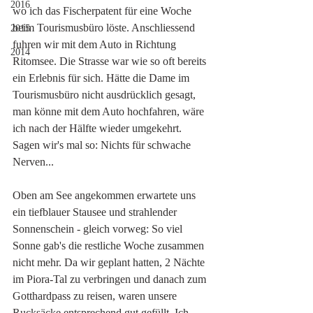
2016
wo ich das Fischerpatent für eine Woche 
beim Tourismusbüro löste. Anschliessend 
2015
fuhren wir mit dem Auto in Richtung 
2014
Ritomsee. Die Strasse war wie so oft bereits 
ein Erlebnis für sich. Hätte die Dame im 
Tourismusbüro nicht ausdrücklich gesagt, 
man könne mit dem Auto hochfahren, wäre 
ich nach der Hälfte wieder umgekehrt. 
Sagen wir's mal so: Nichts für schwache 
Nerven...
Oben am See angekommen erwartete uns 
ein tiefblauer Stausee und strahlender 
Sonnenschein - gleich vorweg: So viel 
Sonne gab's die restliche Woche zusammen 
nicht mehr. Da wir geplant hatten, 2 Nächte 
im Piora-Tal zu verbringen und danach zum 
Gotthardpass zu reisen, waren unsere 
Rucksäcke entsprechend gut gefüllt. Ich 