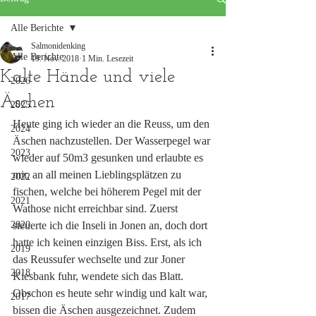
Alle Berichte
Salmonidenking
Alle Berichte
19. Nov. 2018
1 Min. Lesezeit
Kalte Hände und viele
2026
Äschen
2025
Heute ging ich wieder an die Reuss, um den 
2024
Äschen nachzustellen. Der Wasserpegel war 
2023
wieder auf 50m3 gesunken und erlaubte es 
mir, an all meinen Lieblingsplätzen zu 
2022
fischen, welche bei höherem Pegel mit der 
2021
Wathose nicht erreichbar sind. Zuerst 
2020
steuerte ich die Inseli in Jonen an, doch dort 
hatte ich keinen einzigen Biss. Erst, als ich 
2019
das Reussufer wechselte und zur Joner 
2018
Kiesbank fuhr, wendete sich das Blatt. 
Obschon es heute sehr windig und kalt war, 
2017
bissen die Äschen ausgezeichnet. Zudem 