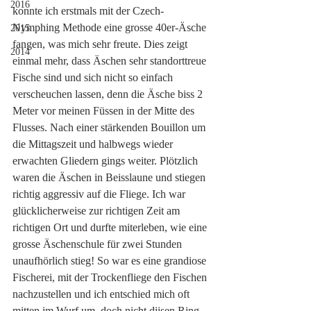
2016
konnte ich erstmals mit der Czech-
Nymphing Methode eine grosse 40er-Äsche 
2015
fangen, was mich sehr freute. Dies zeigt 
2014
einmal mehr, dass Äschen sehr standorttreue 
Fische sind und sich nicht so einfach 
verscheuchen lassen, denn die Äsche biss 2 
Meter vor meinen Füssen in der Mitte des 
Flusses. Nach einer stärkenden Bouillon um 
die Mittagszeit und halbwegs wieder 
erwachten Gliedern gings weiter. Plötzlich 
waren die Äschen in Beisslaune und stiegen 
richtig aggressiv auf die Fliege. Ich war 
glücklicherweise zur richtigen Zeit am 
richtigen Ort und durfte miterleben, wie eine 
grosse Äschenschule für zwei Stunden 
unaufhörlich stieg! So war es eine grandiose 
Fischerei, mit der Trockenfliege den Fischen 
nachzustellen und ich entschied mich oft 
mitten im Wurf um, doch nicht diisen Ring 