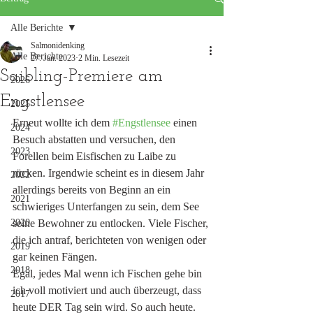
Alle Berichte
Salmonidenking
Alle Berichte
27. Jan. 2023
2 Min. Lesezeit
Saibling-Premiere am
2026
Engstlensee
2025
Erneut wollte ich dem 
#Engstlensee
 einen 
2024
Besuch abstatten und versuchen, den 
2023
Forellen beim Eisfischen zu Laibe zu 
rücken. Irgendwie scheint es in diesem Jahr 
2022
allerdings bereits von Beginn an ein 
2021
schwieriges Unterfangen zu sein, dem See 
2020
seine Bewohner zu entlocken. Viele Fischer, 
die ich antraf, berichteten von wenigen oder 
2019
gar keinen Fängen. 
2018
Egal, jedes Mal wenn ich Fischen gehe bin 
ich voll motiviert und auch überzeugt, dass 
2017
heute DER Tag sein wird. So auch heute. 