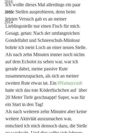
2016
Ich wollte dieses Mal allerdings ein paar 
neue Stellen ausprobieren, denn beim 
2015
letzten Versuch gab es an meiner 
2014
Lieblingsstelle nur einen Fisch für mich. 
Gesagt, getan: Nach der umfangreichen 
Gondelfahrt und Schneeschuh-Minitour 
bohrte ich mein Loch an einer neuen Stelle. 
Als nach zehn Minuten immer noch nichts 
auf dem Echolot zu sehen war, war ich 
gerade dabei, meine passive Rute 
zusammenzupacken, als sich an meiner 
zweiten Rute etwas tat. Ein 
#Namaycush
hatte sich das tote Köderfischchen auf  über 
20 Meter Tiefe geschnappt! Super, was für 
ein Start in den Tag! 
Als nach weiteren zehn Minuten aber keine 
weitere Aktivität auszumachen war, 
entschied ich mich dennoch dazu, die Stelle 
zu wechseln. Und dies sollte sich lohnen: 