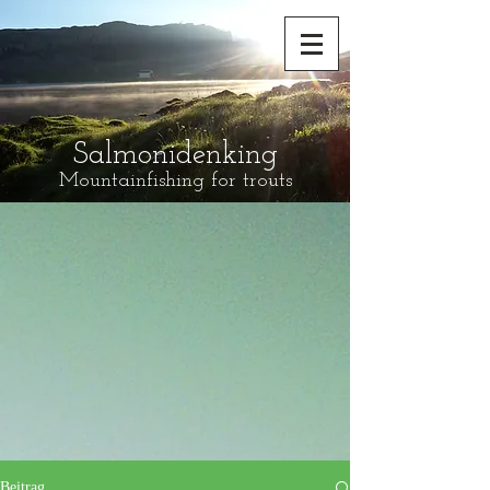
Salmonidenking
Mountainfishing for trouts
Beitrag