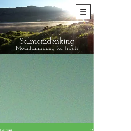
Salmonidenking
Mountainfishing for trouts
Beitrag