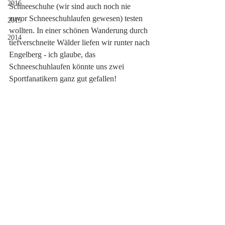
2016
Schneeschuhe (wir sind auch noch nie 
zuvor Schneeschuhlaufen gewesen) testen 
2015
wollten. In einer schönen Wanderung durch 
2014
tiefverschneite Wälder liefen wir runter nach 
Engelberg - ich glaube, das 
Schneeschuhlaufen könnte uns zwei 
Sportfanatikern ganz gut gefallen!