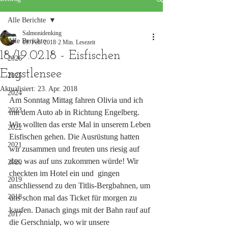
Alle Berichte
Salmonidenking
Alle Berichte
19. Feb. 2018
2 Min. Lesezeit
18./19.02.18 - Eisfischen
2026
Engstlensee
2025
Aktualisiert:
23. Apr. 2018
2024
Am Sonntag Mittag fahren Olivia und ich 
2023
mit dem Auto ab in Richtung Engelberg. 
Wir wollten das erste Mal in unserem Leben 
2022
Eisfischen gehen. Die Ausrüstung hatten 
2021
wir zusammen und freuten uns riesig auf 
das, was auf uns zukommen würde! Wir 
2020
checkten im Hotel ein und  gingen 
2019
anschliessend zu den Titlis-Bergbahnen, um 
2018
uns schon mal das Ticket für morgen zu 
kaufen. Danach gings mit der Bahn rauf auf 
2017
die Gerschnialp, wo wir unsere 