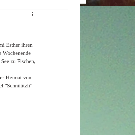
mi Esther ihren 
es Wochenende 
 See zu Fischen, 
der Heimat von 
l "Schnüützli" 