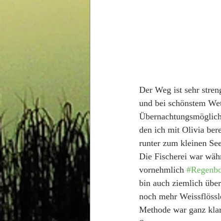
Der Weg ist sehr stre
und bei schönstem Wett
Übernachtungsmöglichk
den ich mit Olivia ber
runter zum kleinen See
Die Fischerei war währ
vornehmlich 
#Regenbo
bin auch ziemlich über
noch mehr Weissflössle
Methode war ganz klar