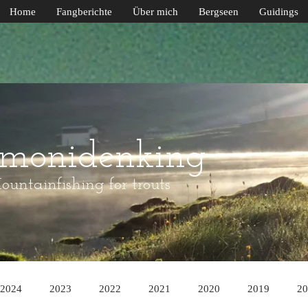
Home
Fangberichte
Über mich
Bergseen
Guidings
lmonidenking
untainfishing for trouts
2024
2023
2022
2021
2020
2019
20