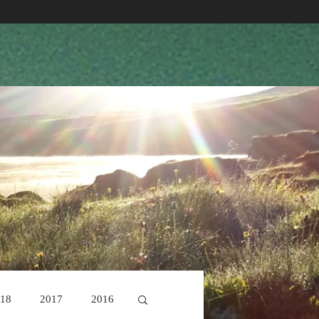
18
2017
2016