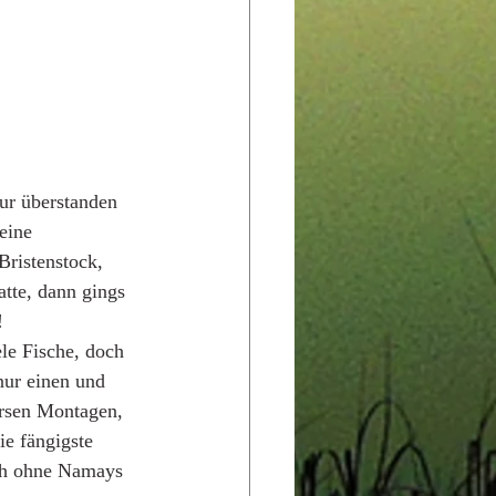
ur überstanden 
eine 
ristenstock, 
atte, dann gings 
! 
ele Fische, doch 
 nur einen und 
ersen Montagen, 
ie fängigste 
uch ohne Namays 