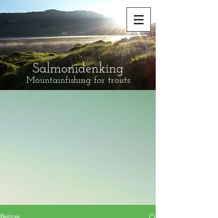
Salmonidenking
Mountainfishing for trouts
Beitrag