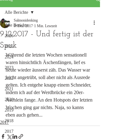
Alle Berichte
Salmonidenking
Alle Berichte
9. Dez. 2017
1 Min. Lesezeit
9.12.2017 - Und fertig ist der
2026
Spuk
2025
Während die letzten Wochen sensationell 
2024
waren hinsichtlich Äschenfängen, lief es 
2023
heute wieder äusserst zäh. Das Wasser war 
leicht angetrübt, soll aber nicht als Ausrede 
2022
gelten. Ich entgehe knapp einem Schneider, 
2021
indem ich auf der Werdbrücke ein 20er-
2020
Äschlein fange. An den Hotspots der letzten 
Wochen ging gar nichts. Naja, so kanns 
2019
eben auch gehen...
2018
2017
2017