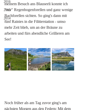
2016
meinem Besuch ans Blauseeli konnte ich 
"nur" Regenbogenforellen und ganz wenige 
2015
Bachforellen sichten. So ging's dann mit 
2014
fünf Rainies in die Filitierstation - umso 
mehr Zeit blieb, um an der Bräune zu 
arbeiten und fürs abendliche Grillieren am 
See! 
Noch früher als am Tag zuvor ging's am 
nächsten Morgen aus den Federn: Mit dem 