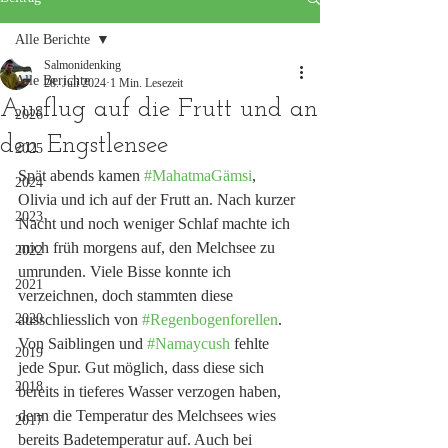
Alle Berichte
Salmonidenking
Alle Berichte
28. Juli 2024
1 Min. Lesezeit
Ausflug auf die Frutt und an
2026
den Engstlensee
2025
Spät abends kamen 
#MahatmaGämsi
, 
2024
Olivia und ich auf der Frutt an. Nach kurzer 
2023
Nacht und noch weniger Schlaf machte ich 
mich früh morgens auf, den Melchsee zu 
2022
umrunden. Viele Bisse konnte ich 
2021
verzeichnen, doch stammten diese 
2020
ausschliesslich von 
#Regenbogenforellen
. 
Von Saiblingen und 
#Namaycush
 fehlte 
2019
jede Spur. Gut möglich, dass diese sich 
2018
bereits in tieferes Wasser verzogen haben, 
denn die Temperatur des Melchsees wies 
2017
bereits Badetemperatur auf. Auch bei 