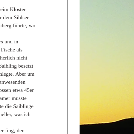
beim Kloster 
er dem Sihlsee 
iberg führte, wo 
rs und in 
Fische als 
erlich nicht 
aibling besetzt 
mlegte. Aber um 
 anwesenden 
ossen etwa 45er 
eamer musste 
e die Saiblinge 
eller, was ich 
r fing, den 