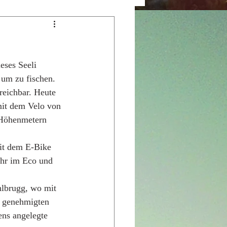
eses Seeli 
um zu fischen. 
reichbar. Heute 
mit dem Velo von 
 Höhenmetern 
it dem E-Bike 
hr im Eco und 
hlbrugg, wo mit 
 genehmigten 
ens angelegte 