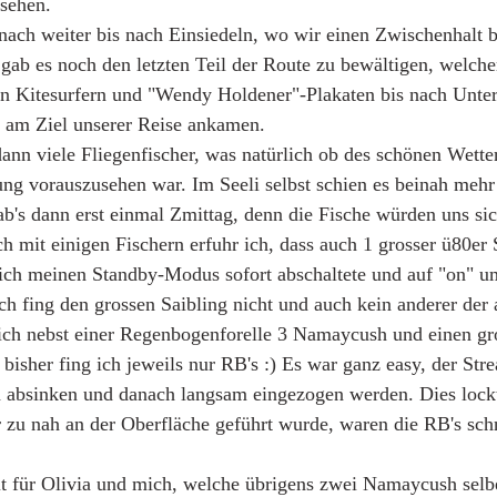
sehen. 
nach weiter bis nach Einsiedeln, wo wir einen Zwischenhalt 
h gab es noch den letzten Teil der Route zu bewältigen, welch
en Kitesurfern und "Wendy Holdener"-Plakaten bis nach Unter
 am Ziel unserer Reise ankamen. 
dann viele Fliegenfischer, was natürlich ob des schönen Wette
ng vorauszusehen war. Im Seeli selbst schien es beinah mehr 
b's dann erst einmal Zmittag, denn die Fische würden uns sich
 mit einigen Fischern erfuhr ich, dass auch 1 grosser ü80er S
lich meinen Standby-Modus sofort abschaltete und auf "on" u
h fing den grossen Saibling nicht und auch kein anderer der
 ich nebst einer Regenbogenforelle 3 Namaycush und einen gr
 bisher fing ich jeweils nur RB's :) Es war ganz easy, der Str
 absinken und danach langsam eingezogen werden. Dies lockt
zu nah an der Oberfläche geführt wurde, waren die RB's schn
it für Olivia und mich, welche übrigens zwei Namaycush selbe