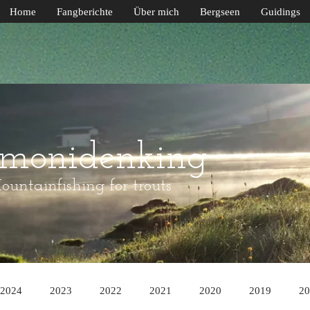
Home
Fangberichte
Über mich
Bergseen
Guidings
lmonidenking
untainfishing for trouts
2024
2023
2022
2021
2020
2019
20