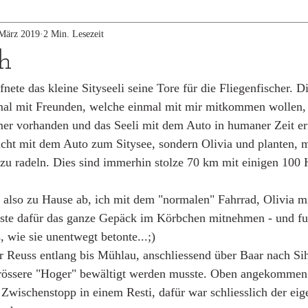
 März 2019
2 Min. Lesezeit
sh
ete das kleine Sityseeli seine Tore für die Fliegenfischer. Di
mal mit Freunden, welche einmal mit mir mitkommen wollen, 
mer vorhanden und das Seeli mit dem Auto in humaner Zeit er
nicht mit dem Auto zum Sitysee, sondern Olivia und planten, 
zu radeln. Dies sind immerhin stolze 70 km mit einigen 100
 also zu Hause ab, ich mit dem "normalen" Fahrrad, Olivia m
ste dafür das ganze Gepäck im Körbchen mitnehmen - und fu
wie sie unentwegt betonte...;) 
r Reuss entlang bis Mühlau, anschliessend über Baar nach Si
grössere "Hoger" bewältigt werden musste. Oben angekommen
 Zwischenstopp in einem Resti, dafür war schliesslich der eig