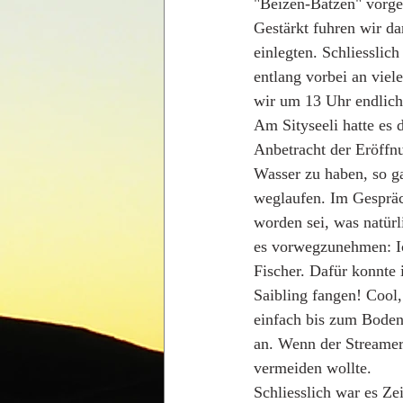
"Beizen-Batzen" vorge
Gestärkt fuhren wir da
einlegten. Schliesslic
entlang vorbei an viel
wir um 13 Uhr endlich
Am Sityseeli hatte es 
Anbetracht der Eröffnu
Wasser zu haben, so ga
weglaufen. Im Gespräch
worden sei, was natür
es vorwegzunehmen: Ic
Fischer. Dafür konnte
Saibling fangen! Cool,
einfach bis zum Boden
an. Wenn der Streamer 
vermeiden wollte. 
Schliesslich war es Ze