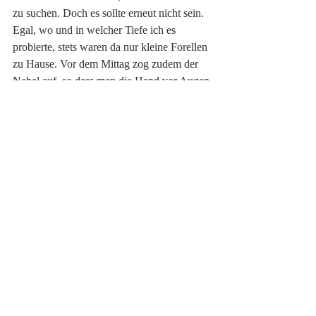
zu suchen. Doch es sollte erneut nicht sein. 
Egal, wo und in welcher Tiefe ich es 
probierte, stets waren da nur kleine Forellen 
zu Hause. Vor dem Mittag zog zudem der 
Nebel auf, so dass man die Hand vor Augen 
nicht mehr sah. Erst um 15 Uhr verzog sich 
dieser und ich sah, dass nur wenige Meter 
vom Ufer entfernt einige Steinböcke um die 
Lawinenkegel am Grasen waren. Einer 
dieser mächtigen Tiere machte unaufhörlich 
Geräusche, die zu definieren unmöglich ist. 
Ein wahres Schauspiel! 
Schliesslich entnahm ich noch zwei Fische, 