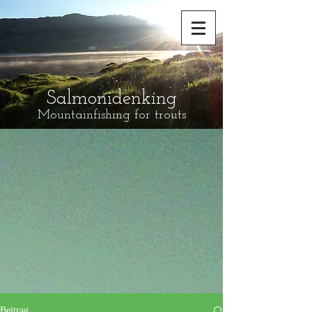
Salmonidenking
Mountainfishing for trouts
Beitrag