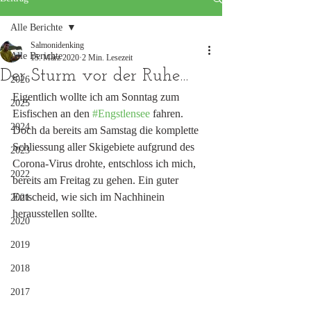
Alle Berichte
Salmonidenking
Alle Berichte
15. März 2020
2 Min. Lesezeit
Der Sturm vor der Ruhe...
2026
Eigentlich wollte ich am Sonntag zum 
2025
Eisfischen an den 
#Engstlensee
 fahren. 
2024
Doch da bereits am Samstag die komplette 
Schliessung aller Skigebiete aufgrund des 
2023
Corona-Virus drohte, entschloss ich mich, 
2022
bereits am Freitag zu gehen. Ein guter 
Entscheid, wie sich im Nachhinein 
2021
herausstellen sollte. 
2020
2019
2018
2017