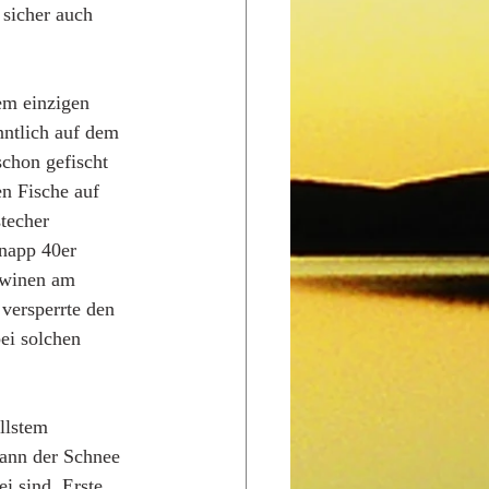
 sicher auch 
em einzigen 
nntlich auf dem 
schon gefischt 
en Fische auf 
techer 
napp 40er 
awinen am 
versperrte den 
ei solchen 
llstem 
kann der Schnee 
i sind. Erste 