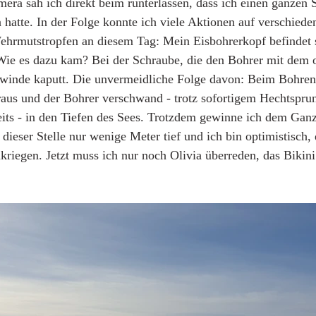
era sah ich direkt beim runterlassen, dass ich einen ganzen
 hatte. In der Folge konnte ich viele Aktionen auf verschied
ehrmutstropfen an diesem Tag: Mein Eisbohrerkopf befindet s
ie es dazu kam? Bei der Schraube, die den Bohrer mit dem o
ewinde kaputt. Die unvermeidliche Folge davon: Beim Bohren 
raus und der Bohrer verschwand - trotz sofortigem Hechtsprun
eits - in den Tiefen des Sees. Trotzdem gewinne ich dem Gan
n dieser Stelle nur wenige Meter tief und ich bin optimistisch,
iegen. Jetzt muss ich nur noch Olivia überreden, das Bikini