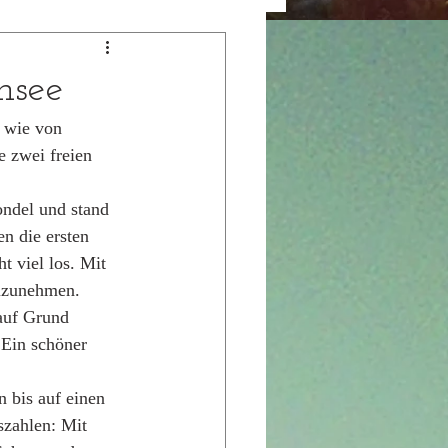
nsee
 wie von 
 zwei freien 
ondel und stand 
n die ersten 
t viel los. Mit 
zuzunehmen. 
auf Grund 
 Ein schöner 
 bis auf einen 
szahlen: Mit 