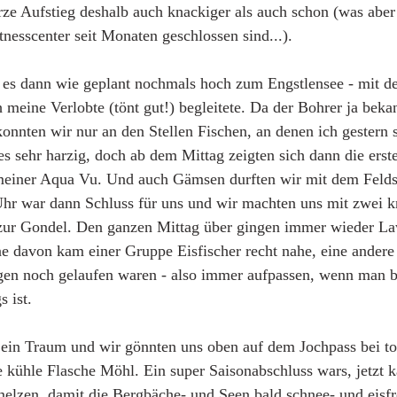
ze Aufstieg deshalb auch knackiger als auch schon (was aber
itnesscenter seit Monaten geschlossen sind...). 
es dann wie geplant nochmals hoch zum Engstlensee - mit d
 meine Verlobte (tönt gut!) begleitete. Da der Bohrer ja beka
konnten wir nur an den Stellen Fischen, an denen ich gestern 
es sehr harzig, doch ab dem Mittag zeigten sich dann die erst
einer Aqua Vu. Und auch Gämsen durften wir mit dem Felds
hr war dann Schluss für uns und wir machten uns mit zwei k
ur Gondel. Den ganzen Mittag über gingen immer wieder L
e davon kam einer Gruppe Eisfischer recht nahe, eine andere 
n noch gelaufen waren - also immer aufpassen, wenn man b
 ist. 
 ein Traum und wir gönnten uns oben auf dem Jochpass bei to
 kühle Flasche Möhl. Ein super Saisonabschluss wars, jetzt 
elzen, damit die Bergbäche- und Seen bald schnee- und eisfre