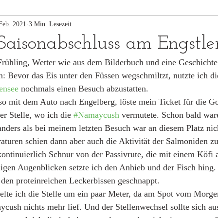
Feb. 2021
3 Min. Lesezeit
 Saisonabschluss am Engstle
rühling, Wetter wie aus dem Bilderbuch und eine Geschichte
 Bevor das Eis unter den Füssen wegschmiltzt, nutzte ich die
ensee
 nochmals einen Besuch abzustatten. 
so mit dem Auto nach Engelberg, löste mein Ticket für die G
r Stelle, wo ich die 
#Namaycush
 vermutete. Schon bald ware
nders als bei meinem letzten Besuch war an diesem Platz nich
aturen schien dann aber auch die Aktivität der Salmoniden 
ontinuierlich Schnur von der Passivrute, die mit einem Köfi 
igen Augenblicken setzte ich den Anhieb und der Fisch hing.
 den proteinreichen Leckerbissen geschnappt. 
te ich die Stelle um ein paar Meter, da am Spot vom Morgen
cush nichts mehr lief. Und der Stellenwechsel sollte sich au