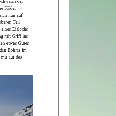
 Schwarm der 
ene Köder 
ich nun auf 
beren Teil 
eines Eislochs 
g mit Griff ins 
zen etwas Gutes 
 den Bohrer im 
 mit auf das 