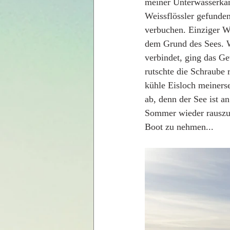
meiner Unterwasserkam
Weissflössler gefunden
verbuchen. Einziger W
dem Grund des Sees. W
verbindet, ging das G
rutschte die Schraube 
kühle Eisloch meiners
ab, denn der See ist a
Sommer wieder rauszukr
Boot zu nehmen...