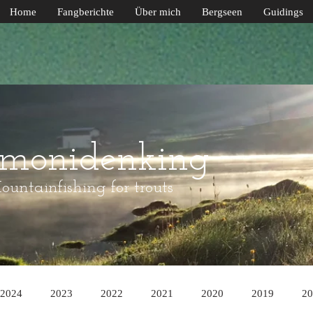
Home
Fangberichte
Über mich
Bergseen
Guidings
lmonidenking
untainfishing for trouts
2024
2023
2022
2021
2020
2019
20