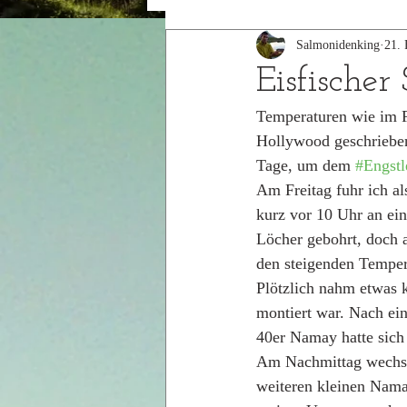
Salmonidenking
21. 
2015
2014
Eisfischer
Temperaturen wie im F
Hollywood geschrieben:
Tage, um dem 
#Engstl
Am Freitag fuhr ich al
kurz vor 10 Uhr an eine
Löcher gebohrt, doch a
den steigenden Temper
Plötzlich nahm etwas k
montiert war. Nach ein
40er Namay hatte sich
Am Nachmittag wechsel
weiteren kleinen Namay