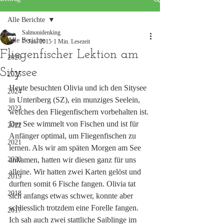
Alle Berichte
Salmonidenking
Alle Berichte
7. Juni 2015
1 Min. Lesezeit
Fliegenfischer Lektion am
2026
Sitysee
2025
Heute besuchten Olivia und ich den Sitysee 
2024
in Unteriberg (SZ), ein munziges Seelein, 
2023
welches den Fliegenfischern vorbehalten ist. 
Der See wimmelt von Fischen und ist für 
2022
Anfänger optimal, um Fliegenfischen zu 
2021
lernen. Als wir am späten Morgen am See 
2020
ankamen, hatten wir diesen ganz für uns 
alleine. Wir hatten zwei Karten gelöst und 
2019
durften somit 6 Fische fangen. Olivia tat 
2018
sich anfangs etwas schwer, konnte aber 
schliesslich trotzdem eine Forelle fangen. 
2017
Ich sah auch zwei stattliche Saiblinge im 