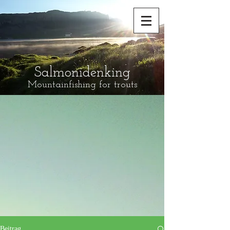
Salmonidenking
Mountainfishing for trouts
Beitrag