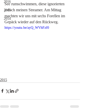
2016
See rumschwimmen, diese ignorierten 
jedoch meinen Streamer. Am Mittag 
2015
machten wir uns mit sechs Forellen im 
2014
Gepäck wieder auf den Rückweg. 
https://youtu.be/ayQ_WVhFzf0
2015