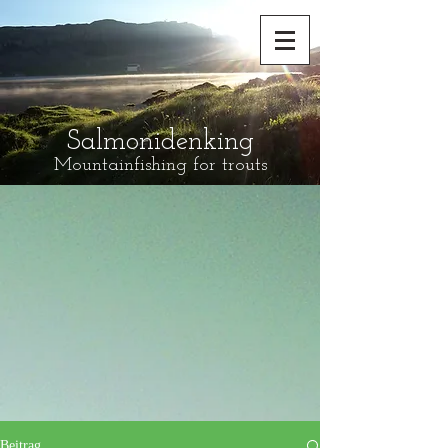
Salmonidenking
Mountainfishing for trouts
Beitrag