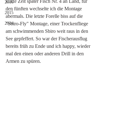
kurze Zeit später Fisch Nr. 4 an Land, für 
2016
den fünften wechselte ich die Montage 
2015
abermals. Die letzte Forelle biss auf die 
2014
"Sbiro-Fly" Montage, einer Trockenfliege 
am schwimmenden Sbiro weit raus in den 
See gepfeffert. So war der Fischerausflug 
bereits früh zu Ende und ich happy, wieder 
mal den einen oder anderen Drill in den 
Armen zu spüren. 