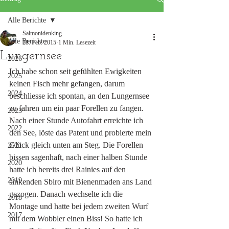
Alle Berichte
Salmonidenking
Alle Berichte
28. Feb. 2015
1 Min. Lesezeit
Lungernsee
2026
Ich habe schon seit gefühlten Ewigkeiten 
2025
keinen Fisch mehr gefangen, darum 
2024
beschliesse ich spontan, an den Lungernsee 
zu fahren um ein paar Forellen zu fangen. 
2023
Nach einer Stunde Autofahrt erreichte ich 
2022
den See, löste das Patent und probierte mein 
Glück gleich unten am Steg. Die Forellen 
2021
bissen sagenhaft, nach einer halben Stunde 
2020
hatte ich bereits drei Rainies auf den 
2019
sinkenden Sbiro mit Bienenmaden ans Land 
gezogen. Danach wechselte ich die 
2018
Montage und hatte bei jedem zweiten Wurf 
2017
mit dem Wobbler einen Biss! So hatte ich 