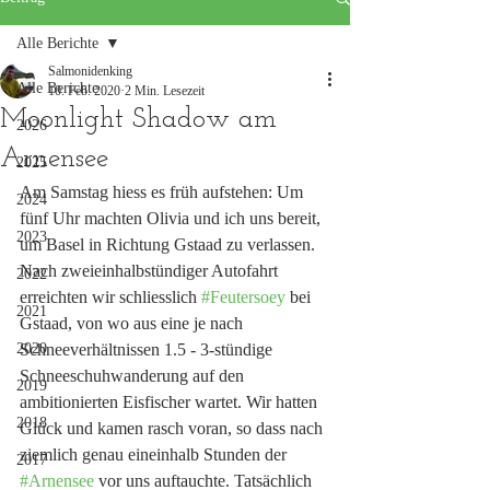
Alle Berichte
Salmonidenking
Alle Berichte
10. Feb. 2020
2 Min. Lesezeit
Moonlight Shadow am
2026
Arnensee
2025
Am Samstag hiess es früh aufstehen: Um 
2024
fünf Uhr machten Olivia und ich uns bereit, 
2023
um Basel in Richtung Gstaad zu verlassen. 
Nach zweieinhalbstündiger Autofahrt 
2022
erreichten wir schliesslich 
#Feutersoey
 bei 
2021
Gstaad, von wo aus eine je nach 
2020
Schneeverhältnissen 1.5 - 3-stündige 
Schneeschuhwanderung auf den 
2019
ambitionierten Eisfischer wartet. Wir hatten 
2018
Glück und kamen rasch voran, so dass nach 
ziemlich genau eineinhalb Stunden der 
2017
#Arnensee
 vor uns auftauchte. Tatsächlich 