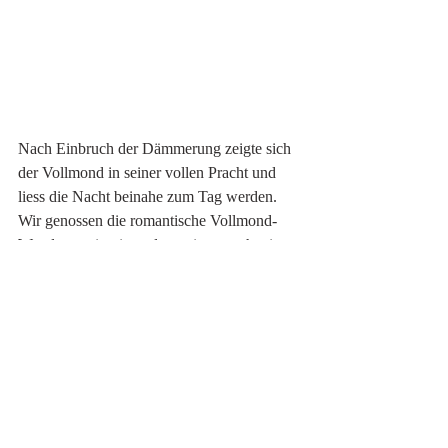
Nach Einbruch der Dämmerung zeigte sich 
der Vollmond in seiner vollen Pracht und 
liess die Nacht beinahe zum Tag werden. 
Wir genossen die romantische Vollmond-
Wanderung inmitten der weiss verschneiten 
Landschaft zurück zum Auto, welches wir 
nach etwas mehr als einer Stunde erreichten. 
Schliesslich galt es noch, eine 
zweieinhalbstündige Rückfahrt zum 
Elternhaus und die anschliessend 
eineinhalbstündige Rückfahrt mit dem Zug 
nach Basel zu bewältigen. So kamen wir 
vor Mitternacht zu Hause an, erschöpft aber 