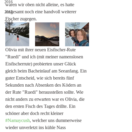
2016
waren wir oben nicht alleine, es hatte 
insgesamt noch eine handvoll weiterer 
2015
Fischer zugegen. 
2014
Olivia mit ihrer neuen Eisfischer-Rute 
"Ruedi" und ich (mit meiner namenslosen 
Eisfischerrute) probierten unser Glück 
gleich beim Bacheinlauf am Seeanfang. Ein 
guter Entscheid, wie sich bereits fünf 
Sekunden nach Absenken des Köders an 
der Rute "Ruedi" herausstellen sollte. Wie 
nicht anders zu erwarten war es Olivia, die 
den ersten Fisch des Tages drillte. Ein 
schöner aber doch recht kleiner 
#Namaycush
, welcher uns dummerweise 
wieder unverletzt ins kühle Nass 