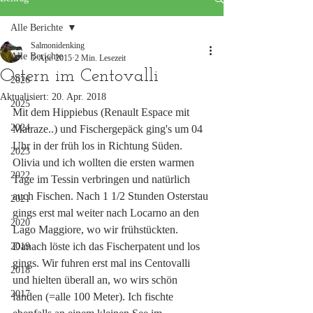
Alle Berichte
Salmonidenking
Alle Berichte
5. Apr. 2015
2 Min. Lesezeit
Ostern im Centovalli
2026
Aktualisiert:
20. Apr. 2018
2025
Mit dem Hippiebus (Renault Espace mit 
2024
Matraze..) und Fischergepäck ging's um 04 
Uhr in der früh los in Richtung Süden. 
2023
Olivia und ich wollten die ersten warmen 
2022
Tage im Tessin verbringen und natürlich 
auch Fischen. Nach 1 1/2 Stunden Osterstau 
2021
gings erst mal weiter nach Locarno an den 
2020
Lago Maggiore, wo wir frühstückten. 
Danach löste ich das Fischerpatent und los 
2019
gings. Wir fuhren erst mal ins Centovalli 
2018
und hielten überall an, wo wirs schön 
2017
fanden (=alle 100 Meter). Ich fischte 