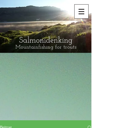
Salmonidenking
Mountainfishing for trouts
Beitrag