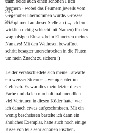
dann beide auch einen schönen Fisch 
2016
feumern - wobei das Feumern jeweils vom 
2015
Gegenüber übernommen wurde. Grosses 
2014
Kompliment an dieser Stelle an (..., ich bin 
wirklich richtig schlecht mit Namen) für den 
waghalsigen Einsatz beim Einnetzen meines 
Namays! Mit den Wathosen bewaffnet 
schritt besagter unerschrocken in die Fluten, 
um mein Znacht zu sichern :) 
Leider verabschiedete sich meine Tatwaffe - 
ein weisser Streamer - wenig später im 
Gebüsch. Es war dies mein letzter dieser 
Farbe und da ich nun halt mal unendlich 
viel Vertrauen in diesen Köder hatte, war 
ich danach etwas aufgeschmissen. Mit ein 
wenig bescheissen bastelte ich dann ein 
ähnliches Exemplar, hatte auch noch einige 
Bisse von teils sehr schönen Fischen, 