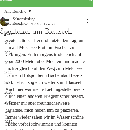
Alle Berichte
Salmonidenking
Alle Berichte
13. Sept. 2019
2 Min. Lesezeit
Spektakel am Blauseeli
2026
Heute hatte ich frei und nutzte den Tag, um 
2025
ihn auf Melchsee Frutt mit Fischen zu 
2024
verbringen. Früh morgens trudelte ich auf 
über 2000 Meter über Meer ein und machte 
2023
mich sogleich auf den Weg zum Melchsee. 
2022
Da mein Hotspot beim Bacheinlauf besetzt 
war, lief ich sogleich weiter zum Blauseeli. 
2021
Auch hier war meine Lieblingsstelle bereits 
2020
durch einen anderen Fliegenfischer besetzt, 
2019
welcher mir aber freundlicherweise 
gestattete, mich neben ihm zu platzieren. 
2018
Immer wieder sahen wir im Wasser schöne 
2017
Fische vorbei schwimmen und konnten 