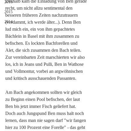
Deshalb kam die Einladung von Ben gerade 
2016
recht, um nicht allzu sentimental den 
2015
besseren früheren Zeiten nachzutrauern 
2014
(verdammt, ich werde älter...). Denn Ben 
lud mich ein, ein von ihm gepachtetes 
Bächlein in Basel mit ihm zusammen zu 
befischen. Es lockten Bachforellen und 
Alet, die sich zusammen den Bach teilen. 
Zur vereinbarten Zeit marschierten wir also 
los, ich in Jeans und Pulli, Ben in Wathose 
und Vollmontur, vorbei an argwöhnischen 
und kritisch ausschauenden Passanten. 
Am Bach angekommen sollten wir gleich 
zu Beginn einen Pool befischen, der laut 
Ben bis jetzt immer Fisch geliefert hat. 
Doch auch Jungspund Ben muss halt noch 
lernen, dass man nie sagen darf "wir fangen 
hier zu 100 Prozent eine Forelle" - das geht 