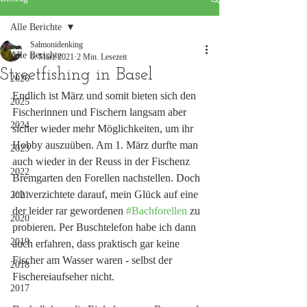
Alle Berichte
Salmonidenking
Alle Berichte
6. März 2021
2 Min. Lesezeit
Streetfishing in Basel
2026
Endlich ist März und somit bieten sich den 
2025
Fischerinnen und Fischern langsam aber 
2024
sicher wieder mehr Möglichkeiten, um ihr 
Hobby auszuüben. Am 1. März durfte man 
2023
auch wieder in der Reuss in der Fischenz 
2022
Bremgarten den Forellen nachstellen. Doch 
ich verzichtete darauf, mein Glück auf eine 
2021
der leider rar gewordenen 
#Bachforellen
 zu 
2020
probieren. Per Buschtelefon habe ich dann 
2019
auch erfahren, dass praktisch gar keine 
Fischer am Wasser waren - selbst der 
2018
Fischereiaufseher nicht. 
2017