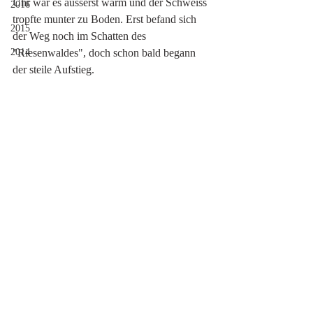
Uhr war es äusserst warm und der Schweiss 
2016
tropfte munter zu Boden. Erst befand sich 
2015
der Weg noch im Schatten des 
2014
"Riesenwaldes", doch schon bald begann 
der steile Aufstieg. 