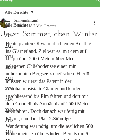
Alle Berichte
Salmonidenking
Alle Berichte
3. Juni 2018
2 Min. Lesezeit
Unten Sommer, oben Winter
2026
Heute planten Olivia und ich einen Ausflug 
2025
ins Glarnerland. Ziel war es, mit dem auf 
2024
knapp über 2000 Metern über Meer 
gelegenen Chüebodensee einen mir 
2023
unbekannten Bergsee zu befischen. Hierfür 
2022
mussten wir erst das Patent in der 
Autobahnraststätte Glarnerland kaufen, 
2021
anschliessend bis Elm fahren und dort mit 
2020
dem Gondeli bis Ampächi auf 1500 Meter 
2019
hochfahren. Doch danach war fertig mit 
Bähnli, eine laut Plan 2-Stündige 
2018
Wanderung war nötig, um die restlichen 500 
2017
Höhenmeter zu überwinden. Bereits um 9 