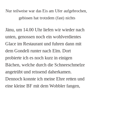
Nur teilweise war das Eis am Ufer aufgebrochen, 
gebissen hat trotzdem (fast) nichts
Jänu, um 14.00 Uhr liefen wir wieder nach 
unten, genossen noch ein wohlverdientes 
Glace im Restaurant und fuhren dann mit 
dem Gondeli runter nach Elm. Dort 
probierte ich es noch kurz in einigen 
Bächen, welche durch die Schneeschmelze 
angetrübt und reissend daherkamen. 
Dennoch konnte ich meine Ehre retten und 
eine kleine BF mit dem Wobbler fangen, 
eine zweite schlitze noch aus. Danach war 
Feierabend und wir fuhren zurück in den 
Aargau. Fischereitechnisch wars zwar eher 
ein Flop, dennoch war die Wanderug 
inmitten der Bergwelt sehr schön und es tat 
gut, endlich wieder einmal "ab vom Schuss" 