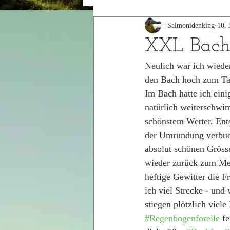
Salmonidenking
10. 
2015
2014
XXL Bach
Neulich war ich wieder
den Bach hoch zum Ta
Im Bach hatte ich eini
natürlich weiterschwi
schönstem Wetter. Ents
der Umrundung verbuch
absolut schönen Gröss
wieder zurück zum Mel
heftige Gewitter die F
ich viel Strecke - und
stiegen plötzlich viel
#Regenbogenforelle
 f