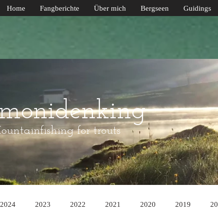
Home
Fangberichte
Über mich
Bergseen
Guidings
lmonidenking
untainfishing for trouts
2024
2023
2022
2021
2020
2019
20