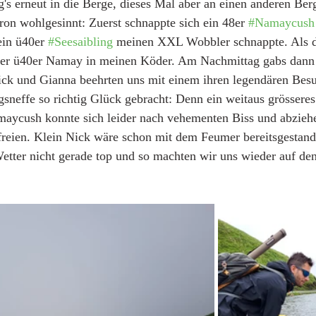
g's erneut in die Berge, dieses Mal aber an einen anderen Ber
ron wohlgesinnt: Zuerst schnappte sich ein 48er 
#Namaycush
ein ü40er 
#Seesaibling
 meinen XXL Wobbler schnappte. Als dr
terer ü40er Namay in meinen Köder. Am Nachmittag gabs dann
ick und Gianna beehrten uns mit einem ihren legendären Besu
gsneffe so richtig Glück gebracht: Denn ein weitaus grössere
maycush konnte sich leider nach vehementen Biss und abzieh
freien. Klein Nick wäre schon mit dem Feumer bereitsgestande
Wetter nicht gerade top und so machten wir uns wieder auf d