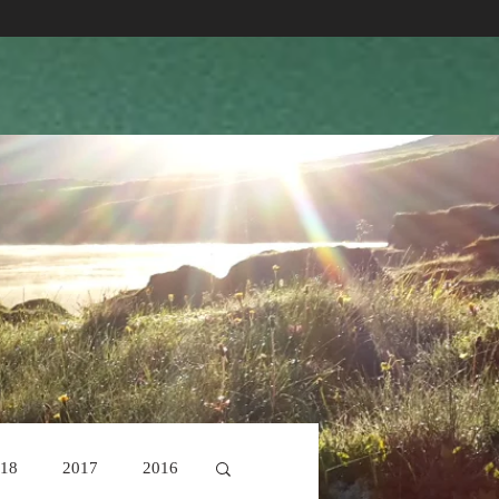
18
2017
2016