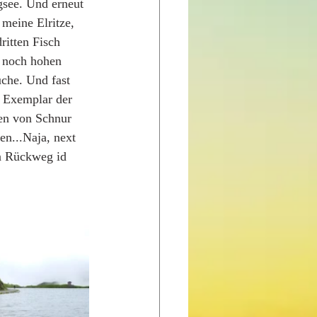
gsee. Und erneut 
 meine Elritze, 
itten Fisch 
 noch hohen 
che. Und fast 
s Exemplar der 
en von Schnur 
n...Naja, next 
en Rückweg id 