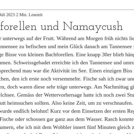
Juli 2023
2 Min. Lesezeit
forellen und Namaycush
 unterwegs auf der Frutt. Während am Morgen früh nichts lief
nnensee zu befischen und mein Glück danach am Tannensee z
ge Bisse von kleinen Bachforellen. Eine knapp 30er blieb häng
mmen. Schweissgebadet erreichte ich den Tannensee und umru
prechend mau war die Aktivität im See. Einen einzigen Biss 
en, den ich erste noch versemmelte. Fische sah ich zwar und
en, doch waren diese sehr träge unterwegs. Am Nachmittag gi
chsee. Gemäss der Wettervorhersage hatte ich noch zwei Stu
rutt heimsuchen sollten. Also keine Zeit, um zu verschnaufen
 wurde endlich belohnt! Kurz vor dem Einsetzen der ersten Re
e Fische oder schossen gar ganz aus dem Wasser. Rasch konnte
eumern, ehe ich mit dem Wobbler innert fünf Minuten gleich z