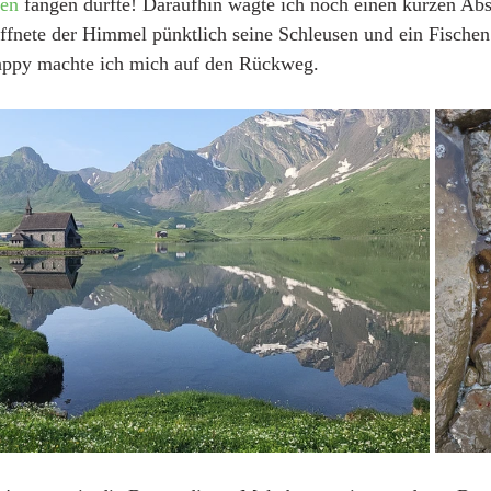
len
 fangen durfte! Daraufhin wagte ich noch einen kurzen Ab
öffnete der Himmel pünktlich seine Schleusen und ein Fischen
ppy machte ich mich auf den Rückweg. 