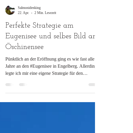
Salmonidenking
22. Apr.
2 Min. Lesezeit
Perfekte Strategie am
Eugenisee und selbes Bild am
Öschinensee
Pünktlich an der Eröffnung ging es wie fast alle
Jahre an den #Eugenisee in Engelberg. Allerdings
legte ich mir eine eigene Strategie für den
Eröffnungstag zurecht und machte mich erst am
späten Nachmittag auf den Weg. Dies in der
Hoffnung, so den Fischermassen, welche bis dann
hoffentlich schon fertig mit Fischen waren, aus
dem Weg zu gehen. Und meine Strategie ging auf:
Am See angekommen, waren nur noch etwa 10