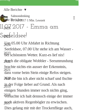
Alle Berichte
Salmonidenking
Alle Berichte
11. Juli 2017
1 Min. Lesezeit
11.07.2017 - Emma am
2026
Seefeldsee!
2025
Um 05.00 Uhr Abfahrt in Richtung 
2024
Seefeldsee, 07.00 Uhr stehe ich am Wasser - 
2023
bei schönstem Wetter. Kurz-es lief nix! 
Auch die obligate Wobbler - Seeumrundung 
2022
brachte nichts ein ausser der Erkenntnis, 
2021
dass vorne beim Stein einige Refos steigen. 
2020
Auf die bin ich aber nicht scharf und fischte 
in der Folge lieber auf Grund. Als nach 
2019
einigen Stunden immer noch nichts ging, 
2018
versuchte ich halt dennoch einige der immer 
noch aktiven Regenbögler zu erwischen. 
2017
Dies gelang mir mit der Trockenfliege auch, 