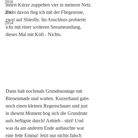
2016
innert Kürze zuppelten vier in meinem Netz. 
Zwei davon fing ich mit der Fliegenrute, 
2015
zwei auf Sbirofly. Im Anschluss probierte 
2014
ichs mit einer weiteren Seeumrundung, 
dieses Mal mit Köfi - Nichts. 
Dann halt nochmals Grundmontage mit 
Bienenmade und warten. Kurzerhand gabs 
noch einen kleinen Regenschauer und just 
in diesem Moment bog sich die Grundrute 
aufs heftigste durch! Anhieb - sitzt! Und 
was da am anderen Ende auftauchte war 
eine fette Emma! Jetzt nur nichts falsch 