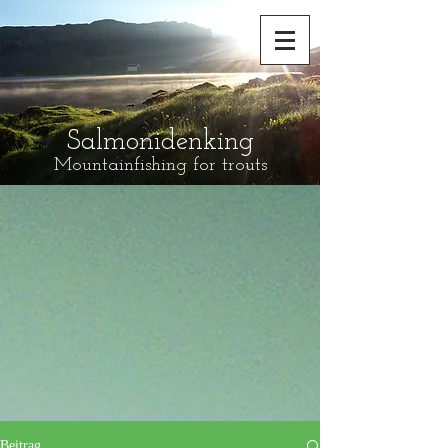
Salmonidenking
Mountainfishing for trouts
Beitrag