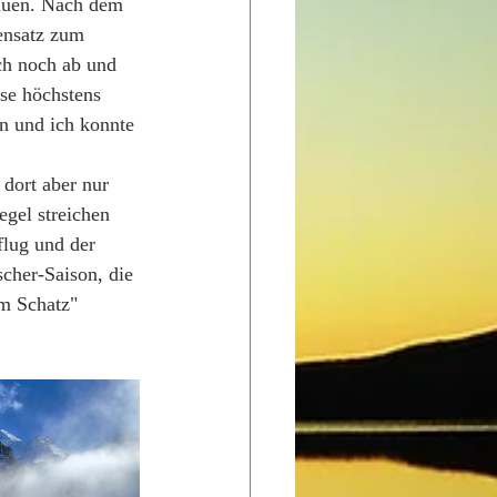
tauen. Nach dem 
ensatz zum 
ch noch ab und 
ese höchstens 
n und ich konnte 
dort aber nur 
egel streichen 
lug und der 
scher-Saison, die 
em Schatz" 