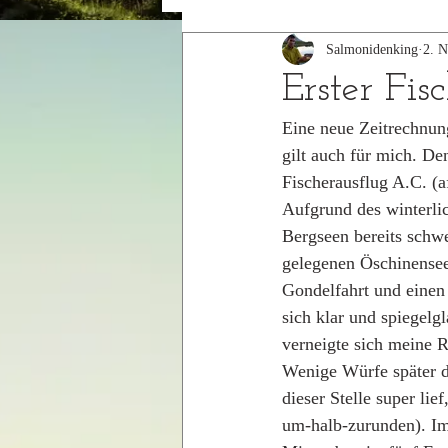
Salmonidenking
2. N
2015
2014
Erster Fis
Eine neue Zeitrechnun
gilt auch für mich. De
Fischerausflug A.C. (af
Aufgrund des winterlic
Bergseen bereits schwe
gelegenen Öschinensee
Gondelfahrt und einen 
sich klar und spiegelgl
verneigte sich meine R
Wenige Würfe später d
dieser Stelle super li
um-halb-zurunden). Im