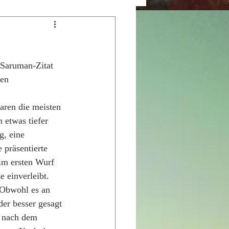
 Saruman-Zitat 
en 
aren die meisten 
 etwas tiefer 
, eine 
 präsentierte 
eim ersten Wurf 
ze einverleibt. 
 Obwohl es an 
der besser gesagt 
s nach dem 