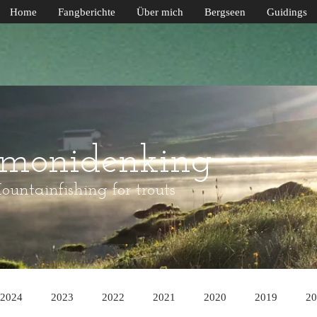
Home
Fangberichte
Über mich
Bergseen
Guidings
lmonidenking
untainfishing for trouts
2024
2023
2022
2021
2020
2019
20