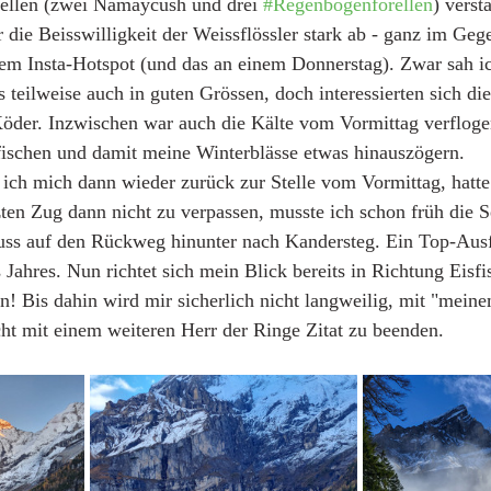
rellen (zwei Namaycush und drei 
#Regenbogenforellen
) vers
die Beisswilligkeit der Weissflössler stark ab - ganz im Geg
em Insta-Hotspot (und das an einem Donnerstag). Zwar sah i
s teilweise auch in guten Grössen, doch interessierten sich di
Köder. Inzwischen war auch die Kälte vom Vormittag verfloge
 fischen und damit meine Winterblässe etwas hinauszögern.  
ch mich dann wieder zurück zur Stelle vom Vormittag, hatte 
ten Zug dann nicht zu verpassen, musste ich schon früh die S
ss auf den Rückweg hinunter nach Kandersteg. Ein Top-Ausf
 Jahres. Nun richtet sich mein Blick bereits in Richtung Eisfi
! Bis dahin wird mir sicherlich nicht langweilig, mit "mein
ht mit einem weiteren Herr der Ringe Zitat zu beenden. 