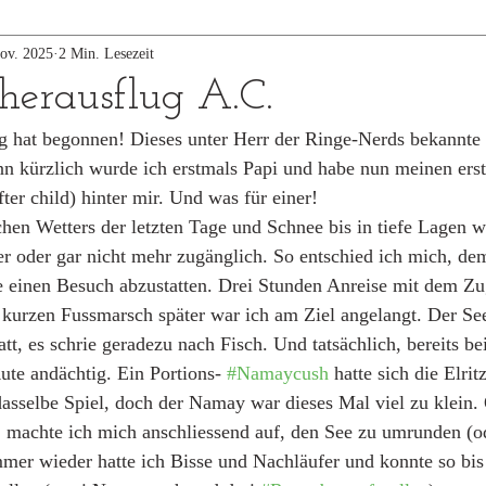
ov. 2025
2 Min. Lesezeit
cherausflug A.C.
g hat begonnen! Dieses unter Herr der Ringe-Nerds bekannte
nn kürzlich wurde ich erstmals Papi und habe nun meinen erst
ter child) hinter mir. Und was für einer!
hen Wetters der letzten Tage und Schnee bis in tiefe Lagen w
r oder gar nicht mehr zugänglich. So entschied ich mich, dem
 einen Besuch abzustatten. Drei Stunden Anreise mit dem Zug
kurzen Fussmarsch später war ich am Ziel angelangt. Der See
att, es schrie geradezu nach Fisch. Und tatsächlich, bereits b
ute andächtig. Ein Portions- 
#Namaycush
 hatte sich die Elrit
asselbe Spiel, doch der Namay war dieses Mal viel zu klein.
ef, machte ich mich anschliessend auf, den See zu umrunden (o
mer wieder hatte ich Bisse und Nachläufer und konnte so bi