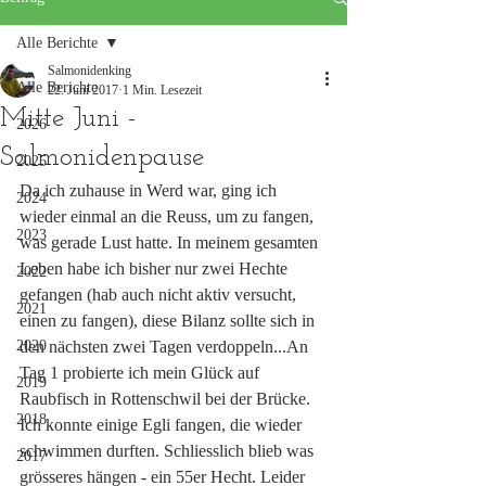
Alle Berichte
Salmonidenking
Alle Berichte
22. Juni 2017
1 Min. Lesezeit
Mitte Juni -
2026
Salmonidenpause
2025
Da ich zuhause in Werd war, ging ich 
2024
wieder einmal an die Reuss, um zu fangen, 
2023
was gerade Lust hatte. In meinem gesamten 
Leben habe ich bisher nur zwei Hechte 
2022
gefangen (hab auch nicht aktiv versucht, 
2021
einen zu fangen), diese Bilanz sollte sich in 
2020
den nächsten zwei Tagen verdoppeln...An 
Tag 1 probierte ich mein Glück auf 
2019
Raubfisch in Rottenschwil bei der Brücke. 
2018
Ich konnte einige Egli fangen, die wieder 
schwimmen durften. Schliesslich blieb was 
2017
grösseres hängen - ein 55er Hecht. Leider 