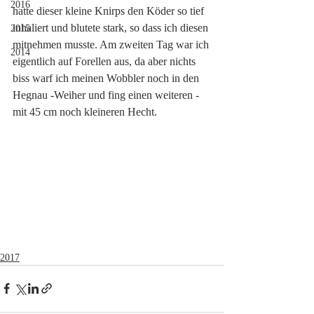
2016
hatte dieser kleine Knirps den Köder so tief 
inhaliert und blutete stark, so dass ich diesen 
2015
mitnehmen musste. Am zweiten Tag war ich 
2014
eigentlich auf Forellen aus, da aber nichts 
biss warf ich meinen Wobbler noch in den 
Hegnau -Weiher und fing einen weiteren - 
mit 45 cm noch kleineren Hecht. 
2017