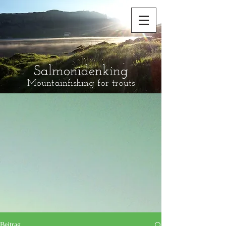
Salmonidenking
Mountainfishing for trouts
Beitrag