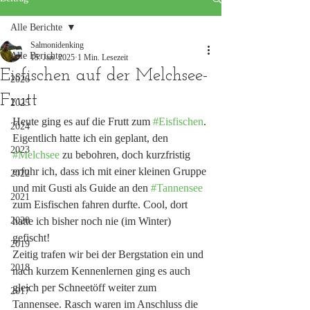
Alle Berichte
Salmonidenking
Alle Berichte
15. Jan. 2025
1 Min. Lesezeit
Eisfischen auf der Melchsee-
2026
Frutt
2025
Heute ging es auf die Frutt zum 
#Eisfischen
. 
2024
Eigentlich hatte ich ein geplant, den 
2023
#Melchsee
 zu bebohren, doch kurzfristig 
erfuhr ich, dass ich mit einer kleinen Gruppe 
2022
und mit Gusti als Guide an den 
#Tannensee
2021
zum Eisfischen fahren durfte. Cool, dort 
2020
hatte ich bisher noch nie (im Winter) 
gefischt! 
2019
Zeitig trafen wir bei der Bergstation ein und 
2018
nach kurzem Kennenlernen ging es auch 
gleich per Schneetöff weiter zum 
2017
Tannensee. Rasch waren im Anschluss die 