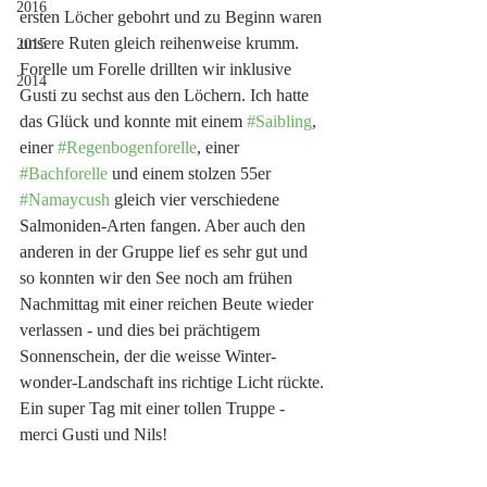
2016
ersten Löcher gebohrt und zu Beginn waren 
unsere Ruten gleich reihenweise krumm. 
2015
Forelle um Forelle drillten wir inklusive 
2014
Gusti zu sechst aus den Löchern. Ich hatte 
das Glück und konnte mit einem 
#Saibling
, 
einer 
#Regenbogenforelle
, einer 
#Bachforelle
 und einem stolzen 55er 
#Namaycush
 gleich vier verschiedene 
Salmoniden-Arten fangen. Aber auch den 
anderen in der Gruppe lief es sehr gut und 
so konnten wir den See noch am frühen 
Nachmittag mit einer reichen Beute wieder 
verlassen - und dies bei prächtigem 
Sonnenschein, der die weisse Winter-
wonder-Landschaft ins richtige Licht rückte. 
Ein super Tag mit einer tollen Truppe - 
merci Gusti und Nils!